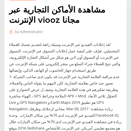
مشاهدة الأماكن التجارية عبر
الإنترنت viooz مجانا
by
Administrator
تُعد إعلانات الفيديو عبر الإنترنت وسيلة رائعة لتقديم نفسك للعملاء
المحتملين. تعرّف على كيفية عمل إعلانات التسوق عبر الإنترنت. التسوق
عبر الإنترنت أو التسوق أون لاين هو شكل من أشكال التجارة الإلكترونية،
والتي تتيح للعملاء شراء السلع من متجر إلكتروني على شبكة الإنترنت عن
طريق استخدام جهاز الحاسوب أو الهاتف الذكي، وإيصالها
1- عدم مراقبة العلامة التجارية عبر الإنترنت قد يكون لدى صاحب الشركة
تصور جيد خاص بعلامته التجارية، لكن المهم ما يقوله الناس والعملاء،
وطريقة تفكيرهم في هذه العلامة التجارية. وصف ل عرض الشوارع على
الهواء مباشرة ، GPS الملاحة وخرائط APK + Mod. التجوّل ثلاثي الأبعاد
Live و GPS Navigation و Earth Maps 2019 هو تطبيق GPS
Navigation مجاني لرحلاتك وطرقك. Mar 09, 2017 · زيادة مشاهدة
الفيديو عبر الإنترنت لدى 79% من سكان الإمارات . وحدة Facebook IQ:
زيادة في مشاهدة الفيديو عبر الإنترنت لدى 79% من سكان الإمارات خلال
2016 موقع Skillshare هو مجتمع تعليمي أمريكي عبر الإنترنت للأشخاص