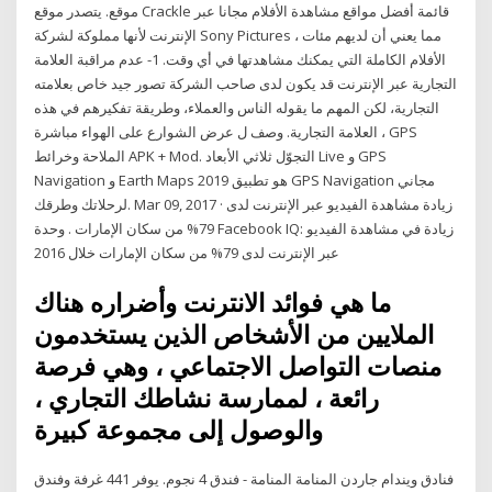
موقع. يتصدر موقع Crackle قائمة أفضل مواقع مشاهدة الأفلام مجانا عبر
الإنترنت لأنها مملوكة لشركة Sony Pictures ، مما يعني أن لديهم مئات
الأفلام الكاملة التي يمكنك مشاهدتها في أي وقت. 1- عدم مراقبة العلامة
التجارية عبر الإنترنت قد يكون لدى صاحب الشركة تصور جيد خاص بعلامته
التجارية، لكن المهم ما يقوله الناس والعملاء، وطريقة تفكيرهم في هذه
العلامة التجارية. وصف ل عرض الشوارع على الهواء مباشرة ، GPS
الملاحة وخرائط APK + Mod. التجوّل ثلاثي الأبعاد Live و GPS
Navigation و Earth Maps 2019 هو تطبيق GPS Navigation مجاني
لرحلاتك وطرقك. Mar 09, 2017 · زيادة مشاهدة الفيديو عبر الإنترنت لدى
79% من سكان الإمارات . وحدة Facebook IQ: زيادة في مشاهدة الفيديو
عبر الإنترنت لدى 79% من سكان الإمارات خلال 2016
ما هي فوائد الانترنت وأضراره هناك
الملايين من الأشخاص الذين يستخدمون
منصات التواصل الاجتماعي ، وهي فرصة
رائعة ، لممارسة نشاطك التجاري ،
والوصول إلى مجموعة كبيرة
فنادق ويندام جاردن المنامة المنامة - فندق 4 نجوم. يوفر 441 غرفة وفندق