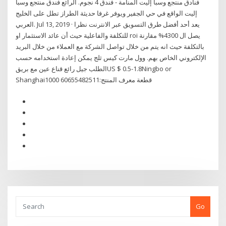
فنادق منتجع وسبا إليت المنامة - فندق 4 نجوم. الرائع فندق منتجع وسبا
إليت الواقع في حي الجفير ويوفر غرفا حديثة الطراز تطل على الخليج
العربي. Jul 13, 2019 · يعد أحد أفضل طرق التسويق عبر الانترنت نظرا
للتكلفة والفاعلية حيث أن عائد الاستثمار او roi يصل ال 4300% مقارنة
بالتكلفة حيث انه يتم من خلال تواصل الشركة مع العملاء من خلال البريد
الإلكتروني الخاص بهم. وول مارت كيس ثلج يمكن إعادة استخدامه حسب
الطلب جيل رائع قناع عين مع بريقUS $ 0.5-1.8Ningbo or
Shanghai1000 قطعة معرف المنتج:60655482511
Go