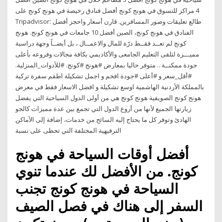
4 مراكز للتسوق في هونج كونج أفضل فنادق رخيصة في هونج كونج على
Tripadvisor: طالع تعليقات وصور المسافرين. قارن أسعار واحجز أفضل
الفنادق في هونج كونج، الصين أفضل 10 جامعات في هونج كونج. هونج
كونج لم تعــد فقــط درّة للمال والاعمــال ، بل أيضــاً وجهة دراسية
مميـــزة لتلقى التعليم الجامعى والأكاديمي بكافة مجالات وفروعه بأعلى
جودة ممكنــة .. متوفر حاليا بمعارض #هونج #كونج. #للأدوات_المنزلية.
#أقل_سعر و #أعلى #جودة افخم و اجمل تشكيلة اطقم سفرة تركية
بالمملكة الأردنية الهاشمية اوسع تشكيلة و افضل الاسعار فقط في معرض
هونج كونج الصويفية هونج كونج هي من أولى الدول السياحية التي يفضل
زيارتها الجميع لأنها من أروع الدول التي تجمع بين عدة مميزات كالجو
الهادئ وتوفر كل ما يحتاج إليه السائح من خدمات، إضافة إلى الأماكن
الترفيهية المختلفة التي تحظى على نسبة
أفضل أوقات السياحة في هونج
كونج. من الأفضل لك عندما تنوي
السياحة في هونج كونج تجنب
السفر إلى هناك في فصل الصيف