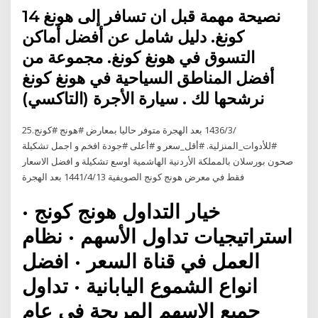
14 نصيحة مهمة قبل ان تسافر إلى هونغ
كونغ. دليل شامل عن أفضل أماكن
التسوق في هونغ كونغ. مجموعة من
أفضل المناطق السياحية في هونغ كونغ
نرشحها لك . سيارة الأجرة (التاكسي)
25‏‏/3‏‏/1436 بعد الهجرة متوفر حاليا بمعارض #هونج #كونج.
#للأدوات_المنزلية. #أقل_سعر و #أعلى #جودة افخم و اجمل تشكيلة
صحون بورسلان بالمملكة الأردنية الهاشمية اوسع تشكيلة و افضل الاسعار
فقط في معرض هونج كونج الصويفية 13‏‏/4‏‏/1441 بعد الهجرة
خيار التداول هونج كونج ·
استراتيجيات تداول الأسهم · نظام
العمل في قناة السعر · افضل
انواع الشموع اليابانية · تداول
جميع الاسهم المربحة في عام