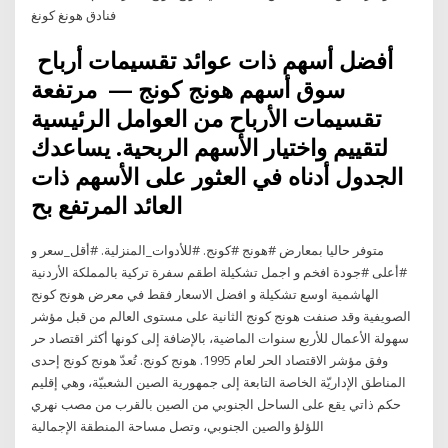
فنادق هونغ كونغ
‎ أفضل أسهم ذات عوائد تقسيمات أرباح
مرتفعة ‎ — سوق أسهم هونج كونج ‎ ‎ ‎
تقسيمات الأرباح من العوامل الرئيسية
لتقييم واختيار الأسهم الربحية. يساعدك
الجدول أدناه في العثور على الأسهم ذات
العائد المرتفع بح
متوفر حاليا بمعارض #هونج #كونج. #للأدوات_المنزلية. #أقل_سعر و
#أعلى #جودة افخم و اجمل تشكيلة اطقم سفرة تركية بالمملكة الأردنية
الهاشمية اوسع تشكيلة و افضل الاسعار فقط في معرض هونج كونج
الصويفية وقد صنفت هونج كونج الثانية على مستوى العالم من قبل مؤشر
سهولة الأعمال للأربع سنوات الماضية، بالإضافة إلى كونها أكثر اقتصاد حر
وفق مؤشر الاقتصاد الحر لعام 1995. هونج كونج. تُعدّ هونج كونج إحدى
المناطق الإداريّة الخاصة التابعة إلى جمهورية الصين الشعبيّة، وهي إقليم
حكم ذاتي يقع على الساحل الجنوبي من الصين بالقرب من مصب نهري
اللؤلؤ والصين الجنوبي، وتصل مساحة المنطقة الإجمالية