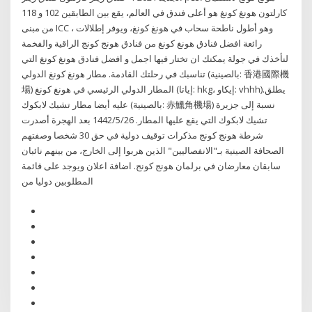
كارلتون هونغ كونغ هو أعلى فندق في العالم، يقع بين الطابقين 102 و 118
من مبنى ICC ، وهو أطول ناطحة سحاب في هونغ كونغ، ويوفر إطلالات
رائعة افضل فنادق هونغ كونغ من فنادق هونج كونج الراقية والفخمة
لنأخذك في جولة يمكنك ان تختار فيها اجمل و افضل فنادق هونغ كونغ التي
تناسبك في رحلتك القادمة. مطار هونغ كونغ الدولي (بالصينية: 香港國際機
場) المطار الدولي الرئيسي في هونغ كونغ (إياتا: hkg، إيكاو: vhhh).يطلق
عليه أيضا مطار تشيك لابكوك (بالصينية: 赤鱲角機場) نسبة إلى جزيرة
تشيك لابكوك التي يقع عليها المطار. 26‏‏/5‏‏/1442 بعد الهجرة أصدرت
شرطة هونج كونج مذكرات توقيف دولية في حق 30 شخصا وصفتهم
الصحافة الصينية بـ"الانفصاليين" الذين هربوا إلى الخارج، من بينهم نائبان
سابقان معارضان في برلمان هونج كونج. اضافة اعلان ويوجد على قائمة
المطلوبين دوليا من