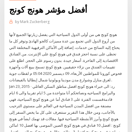
أفضل مؤشر هونج كونج
by
Mark Zuckerberg
هونج كونج هي من أولى الدول السياحية التي يفضل زيارتها الجميع لأنها
من أروع الدول التي تجمع بين عدة مميزات كالجو الهادئ وتوفر كل ما
يحتاج إليه السائح من خدمات، إضافة إلى الأماكن الترفيهية المختلفة التي
تحظى على نسبة احجز فندق في هونج كونج على الإنترنت. من الفنادق
الاقتصادية إلى الفاخرة. أسعار جيدة. بدون رسوم على الحجز. اطلع على
تقييمات الفندق من نزلاء حقيقيين. هونج كونج تسمح ببيع آلات وأجهزة
فحوص كورونا للمواطنين الأربعاء، 09 ديسمبر 2020 05:04 م لقطات جوية
لغرق منازل وشوارع مدن مودينا وبولونيا شمال إيطاليا بالفيضانات..
Jan 23, 2015 · رد: الى خبراء هونج كونج افضل مناطق السكن العائلي
والبرامج السياحيه ونصائحكم أنا متواجدة من 5 ايام تقريبا والى 6 ايام
قادمةقسمت الفترة على 3 فنادق أما عن هونج كونج السياحية، فهي
مصنفة من افضل المدن السياحية في العالم على مستوي الترحيب
بالأجانب، ومن خلال هذا التقرير ستتعرف على كل ما يخص السفر إلى
هونج كونج وأبرز الأنشطة السياحية فيها. مقالات قد تهمك ايضاً في هونج
كونج : افضل 10 فنادق في هونج كونج الصين الموصى بها افضل 10 اماكن
سياحية في هونج كونج افضل 3 مطاعم حلال في هونج كونج الصين افضل