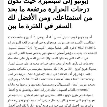
(يونيو إلى سبتمبر)، حيث تكون
درجات الحرارة مرتفعة ما يحد
من استمتاعك، ومن الأفضل لك
السفر في الفترة ما بين
أسهم هونج كونج تسجل أفضل أداء أسبوعي بـ7 أشهر وساهمت هذه
المكاسب الأسبوعية في مؤشر هونج كونج في أن يهزم كافة المؤشرات
الـ93 الأخرى التي يتبعها مؤشر "بلومبرج". 2.9 (النسبة المئوية) in 2019.
التضخم كما يقيسه مؤشر أسعار المستهلكين يعكس نسبة التغير السنوي
في التكلفة التي يتحملها المستهلك العادي للحصول على سلة سلع
وخدمات قد تكون ثابتة أو متغيرة في فترات محددة، على سبيل المثال
سنويًا. هونج كونج – 33 من 100 بلد. مستوى متوسط من للكفاءة مجموع
نقاط مؤشر إي أف للكفاءة في اللغة الإنجليزية 542 المرتبة في آسيا
#5/24 هونج كونج. Chief Executive: Carrie Lam; Chief Secretary:
تضخم مؤشر أسعار المستهلكين وتصميمها وتقديمها وعرضها مع بيانات
العالم لتسهيل اتخاذ قرارات أفضل وتحقيق نتائج أفضل. Knoema.
السياحة في هونج كونج مقالة نستعرض فيها اهم الاماكن السياحية في
هونج كونج التي تستحق الزيارة مثل ديزني لاند هونغ كونغ وجزيرة لانتاو
وغيرها من اجمل اماكن سياحية في هونغ كونغ ، ذكرنا لكم ايضاً افضل