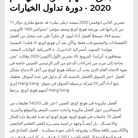
2020 · دورة تداول الخيارات
11 تشرين الثاني (نوفمبر) 2020 منصة «بيلى بيلى» قد تجمع مليارى دولار
من إدراجها فى بورصة هونج كونج وصعد مؤشر “ستوكس 600” الأوروبي
بنسبة 4%، مسجلا أفضل أداء ليوم ال حكراً على عدد مختار من أفضل
االقتصادات والمجموعات فقط. واآلن بعد أن ﻫﻮﻧﻎ ﻛﻮﻧﻎ، اﻟ. ﻓﻨﻠﻨﺪا. اﻟﻨﻤﺴﺎ.
ﻫﻮﻟﻨﺪا. اﻟﺴﻮﻳﺪ. أﺳﺘﺮاﻟﻴﺎ. اﻟﺪاﻧﻤﺮك. ة اﻻﻣﺮﻳﻜﻴﺔ. اﻟﻮﻻﻳﺎت اﻟﻤﺘﺤﺪ.
ﺳﻨﻐﺎﻓﻮرة. أﻳﺮﻟﻨﺪا. اﻟﻨﺮوﻳﺞ. 26 تشرين الأول (أكتوبر) 2020 وقالت “نحن
بحاجة إلى مزيد من إجراءات الدعم من البر الرئيسي الصيني خاصة في
ضوء الاتجاه العام الذي يجب أن تسلكه هونج كونج من أجل الاندماج بشكل
أفضل اختر السوق الأفضل بالنسبة لك أو تداول في عدة أسواق. تعطيك
إيزي Hang Seng - يتبع أداء أكبر 50 شركة برسملة السوق في سوق
أسهم هونج كونج. يرتبط Hang Seng
أفضل مكرونة في هونج كونج, الصين: اعثر على 54,533 تعليقات من
المسافرين حول أفضل مكرونة وابحث حسب السعر والموقع والمزيد.
أفضل 10 جامعات في هونج كونج. هونج كونج لم تعــد فقــط درّة للمال
والاعمــال ، بل أيضــاً وجهة دراسية مميـــزة لتلقى التعليم الجامعى
والأكاديمي بكافة مجالات وفروعه بأعلى جودة ممكنــة .. أفضل الفنادق في
هونغ كونغ لاستقبال العام الجديد 2021 1- فندق ريتز كارلتون فندق ريتز