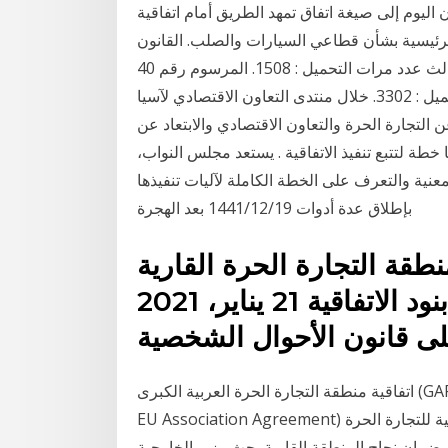
ماليزيا واليابان اليوم إلى صيغة اتفاق تمهد الطريق أمام اتفاقية
 الرئيسية بشأن قطاعي السيارات والصلب. القانون
التجاري : قانون الشركات السوري لعام 2008 - الجزء الثالث عدد مرات التحميل : 1508. المرسوم رقم 40
نظام استثمار المناطق الحرة في سورية عدد مرات التحميل : 3302. خلال منتدى التعاون الاقتصادي لآسيا
ن التجارة الحرة والتعاون الاقتصادي والابتعاد عن
ا خطة لتتبع تنفيذ الاتفاقية . يستعد مجلس النواب،
لمعنية والتعرف على الخطة الكاملة لآليات تنفيذها
بإطلاق عدة أدوات 19‏‏/12‏‏/1441 بعد الهجرة
طقة التجارة الحرة القارية
الإفريقية لبحث سبل تفعيل بنود الاتفاقية 21 يناير، 2021
اتفاقية منطقة التجارة الحرة العربية الكبرى (GAFTA) إتفاقية الشراكة مع دول الاتحاد الأوروبي(Lebanon-
EU Association Agreement) إتفاقية التجارة الحرة مع دول الرابطة الأوروبية للتجارة الحرة (EFTA)
ضمان نجاح المنطقة القارية بحث وزير الخارجية