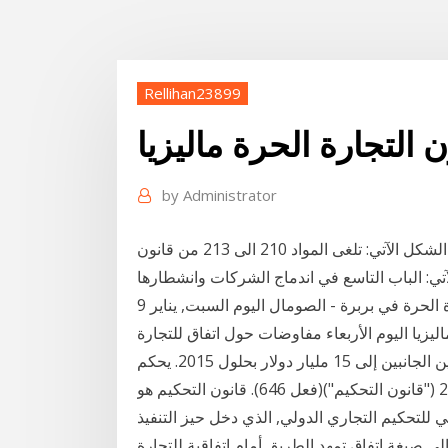
Rellihan23899
ن التجارة الحرة ماليزيا
by
Administrator
يضاف باب تاسع الى الكتاب الثاني من قانون التجارة على الشكل الآتي: تلغى المواد 210 الى 213 من قانون
لآتي: الباب التاسع في اندماج الشركات وانشطارها
صوماليلاند تقر قانون يمهد الطريق لإطلاق منطقة التجارة الحرة في بربرة - الصومال اليوم السبت, يناير 9
جرة اختتمت الهند وماليزيا اليوم الأربعاء مفاوضات حول اتفاق للتجارة
الحرة، يبدأ تنفيذه في العام القادم ويرفع حجم التجارة بين الجانبين إلى 15 مليار دولار بحلول 2015. يحكم
التحكيم في ماليزيا من قبل قانون التحكيم الماليزي 2005 ("قانون التحكيم")(فعل 646). قانون التحكيم هو
 للتحكيم التجاري الدولي, الذي دخل حيز التنفيذ
بان اليوم إلى صيغة اتفاق تمهد الطريق أمام اتفاقية للتجارة