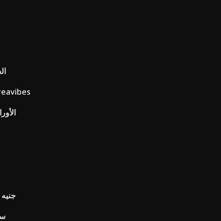
ال
تكلفة المعيشة مؤشر الحاسبة s
الأورا
جنيه 
سن