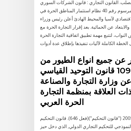
صلب. القانون التجاري : قانون الشركات السوري
لعام 2008 - الجزء الثالث عدد مرات التحميل : 1508. المرسوم رقم 40 نظام استثمار المناطق الحرة في
لال منتدى التعاون الاقتصادي لآسيا والمحيط الهادئ أعلن رئيس وزراء
والابتعاد عن الحمائية. بعد إقرار التجارة الحرة مع
س النواب، لتتبع مهمة تطبيق اتفاقية التجارة الحرة
 الخطة الكاملة لآليات تنفيذها بإطلاق عدة أدوات
ر عن جميع انواع الطيور من
مملكة ماليزيا, 31/10/2020, 109 قانون التوحيد القياسي
 1977) الصادر عن وزارة التجارة والصناعة
 ذات العلاقة بمنظمة التجارة
الحرة العربي
يحكم التحكيم في ماليزيا من قبل قانون التحكيم الماليزي 2005 ("قانون التحكيم")(فعل 646). قانون التحكيم
لنموذجي للتحكيم التجاري الدولي, الذي دخل حيز