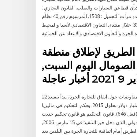
بشأن قطاعي السيارات والصلب. القانون التجاري :
قانون الشركات السوري لعام 2008 - الجزء الثالث عدد مرات التحميل : 1508. المرسوم رقم 40 نظام
استثمار المناطق الحرة في سورية عدد مرات التحميل : 3302. خلال منتدى التعاون الاقتصادي لآسيا والمحيط
 الطريق لإطلاق منطقة
 الصومال اليوم السبت,
20 أخبار عاجلة
22‏‏/5‏‏/1442 بعد الهجرة اختتمت الهند وماليزيا اليوم الأربعاء مفاوضات حول اتفاق للتجارة الحرة، يبدأ تنفيذه
في العام القادم ويرفع حجم التجارة بين الجانبين إلى 15 مليار دولار بحلول 2015. يحكم التحكيم في ماليزيا
من قبل قانون التحكيم الماليزي 2005 ("قانون التحكيم")(فعل 646). قانون التحكيم هو قانون تحكيم حديث
يعتمد على قانون الأونسيترال النموذجي للتحكيم التجاري الدولي, الذي دخل حيز التنفيذ في 15 مارس 2006,
لطريق أمام اتفاقية للتجارة الحرة بين البلدين بعد