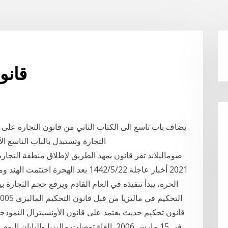
قانو
التجارة وتستبدل بالباب التاسع ا
2021 أخبار عاجلة 22‏‏/5‏‏/1442 بعد اله
قانون تحكيم حديث يعتمد على قانون الأونسيترال النموذجي
في 15 مارس 2006, إلغاء توصلت ماليزيا واليا