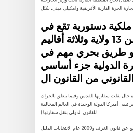
 ملكية دستورية تقع في
جنوب شرق آسيا مكونة من 13 ولاية وثلاثة أقاليم
و طريق بحري مهم في
جارة الدولية جزء أساسي
لقانوني من القانون ال
حرة حال نقلت سفارتها للقدس وفيما يتعلق بالحراك
 تبقى أميركا الدولة الوحيدة في العالم المخالفة
للقانون الدولي بنقل سفارتها إ
الحديدي لـ(الرأي): خلافات التجار أفشلت التوافق ولا تراجع عن قانون الغرف و2009 عام الانتخابات الدليل