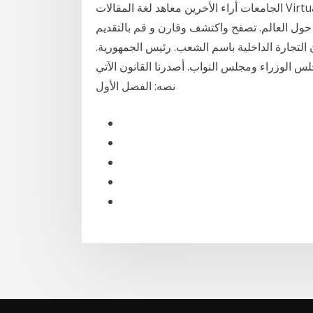
الجامعات أراء الأخرين معاهد لغة المقالات Virtual Open Days الرئيسية الجامعات قدم على الجامعات
أكثر من 3000 جامعة وكلية في 25 دولة حول العالم. تصفح واكتشف وقارن و قم بالتقديم
بعد الهجرة قانون رقم ( 5 ) لسنة 2007م بشأن التجارة الداخلية باسم الشعب. رئيس الجمهورية.
لس الوزراء ومجلس النواب. أصدرنا القانون الآتي
نصه: الفصل الأول