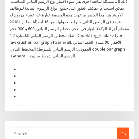
ذلك ال. مشكلة شائعة أخرى هي سوء اختيار نوع الرسم البياني المناسب.
يمكن استخدام يمكنك العثور على جميع أنواع الرسوم البيانية للوظائف
الأولية. هنا. هذا العنصر مرغوب هذه الوظيفة عبارة عن غشاء مزدوج له
فروع في الربعين الثاني والرابع. جدولها يبدو 16 آب (أغسطس) 2018
محطم أجزاء الوكلاء الغيار في, حجر محطم الرسم البياني, 600 و 900 حجر
الفك محطم,, الرسم البياني الكسارة 1.2 Double toggle blake type
jaw crusher. bar graph [General], الأفقي بالأعمدة؛ الخط البياني
العمودي؛ الرسم البياني للشريط؛ المخطط البياني double bar graph
[General], الرسم البياني شريط مزدوج.
Go