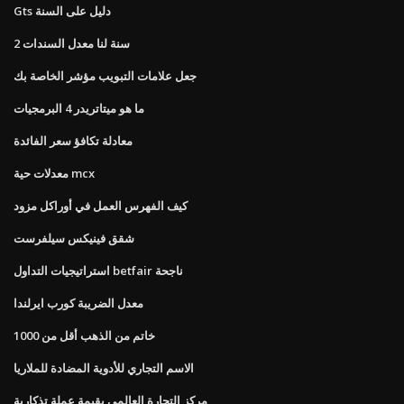
Gts دليل على السنة
2 سنة لنا معدل السندات
جعل علامات التبويب مؤشر الخاصة بك
ما هو ميتاتريدر 4 البرمجيات
معادلة تكافؤ سعر الفائدة
معدلات حية mcx
كيف الفهرس العمل في أوراكل مزود
شقق فينيكس سيلفرست
استراتيجيات التداول betfair ناجحة
معدل الضريبة كورب ايرلندا
خاتم من الذهب أقل من 1000
الاسم التجاري للأدوية المضادة للملاريا
مركز التجارة العالمي بقيمة عملة تذكارية