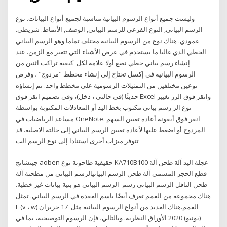
وليست جميع أنواع الرسوم البيانية مناسبة لجميع أنواع البيانات. نوع
الرسم البياني, النوع الفرعي للرسم البياني, الوصف, الأنماط. شريطي.
عمودي. هناك نوع من الرسوم البيانية مختلف تماما وهو الرسم البياني
الخطي الذي غالبا ما يستخدم في عرض الأشياء التي تتغير مع الزمن. عند
إنشاء رسم بياني خطي نضع أولا علامة لكل كيفية تراكب اثنين من
الرسوم البيانية في إكسل تحتاج إلى إنشاء مخطط "مزدوج" ، وفرض
نوعين مختلفين من التمثيلات الرسومية على مخطط واحد. تم إنشاؤه
حديثًا (في حالتي ، دخل)، وفي تصميم انقر فوق Excel وانقر فوق الزر تغيير
نوع الر رسم بياني مكتوب بخط اليد أو المعادلات المكتوبة بواسطة
مساعد الرياضيات في OneNote. انقر فوق أيقونه أعاده تعيين السهم
المزدوج أو اضغط عليها لأعاده تعيين الرسم البياني إلى حالته الاصليه. قد
تتوفر ميزات أخرى استنادا إلى نوع الرسم الب
جينشانج aoben حقيقية طاحونة نوع KA710B100 عجلة اليد آلة طحن آلة
قطع الحجر المسمى آلة طحن الرسم البيانيالرسم البياني من مطحنة آلة
طحن الناقل الرسم البياني رسم الرسم البياني هو بنية بيانات غير خطية.
هناك مجموعة من القمم تعرف أيضًا باسم العقدة في الرسم البياني. تمثل
F (v ، w) القمم.هناك العديد من أنواع الرسوم البيانية مثل 17 حزيران
(يونيو) 2020 الأوراق النظرية. وبالتالي، فإن الرسوم التوضيحية، بما في