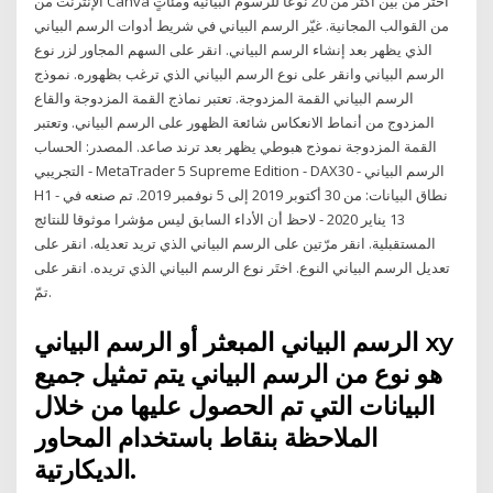
الإنترنت من Canva اختر من بين أكثر من 20 نوعاً للرسوم البيانية ومئاتٍ
من القوالب المجانية. غيّر الرسم البياني في شريط أدوات الرسم البياني
الذي يظهر بعد إنشاء الرسم البياني. انقر على السهم المجاور لزر نوع
الرسم البياني وانقر على نوع الرسم البياني الذي ترغب بظهوره. نموذج
الرسم البياني القمة المزدوجة. تعتبر نماذج القمة المزدوجة والقاع
المزدوج من أنماط الانعكاس شائعة الظهور على الرسم البياني. وتعتبر
القمة المزدوجة نموذج هبوطي يظهر بعد ترند صاعد. المصدر: الحساب
التجريبي - MetaTrader 5 Supreme Edition - DAX30 - الرسم البياني
H1 - نطاق البيانات: من 30 أكتوبر 2019 إلى 5 نوفمبر 2019. تم صنعه في
13 يناير 2020 - لاحظ أن الأداء السابق ليس مؤشرا موثوقا للنتائج
المستقبلية. انقر مرّتين على الرسم البياني الذي تريد تعديله. انقر على
تعديل الرسم البياني النوع. اختَر نوع الرسم البياني الذي تريده. انقر على
تمّ.
الرسم البياني المبعثر أو الرسم البياني xy
هو نوع من الرسم البياني يتم تمثيل جميع
البيانات التي تم الحصول عليها من خلال
الملاحظة بنقاط باستخدام المحاور
الديكارتية.