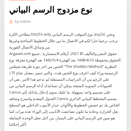
نوع مزدوج الرسم البياني
by
Admin
مطاحن الكرة DIGITA anly نوع الموقت الرسم البياني asy2d. ونحن
نرحب ترحيبا حارا لكم في الاتصال بنا من خلال الخطوط الساخنة وغيرها
من وسائل الاتصال الفورية.
Argaam.com حقوق النشر والتأليف © 2021، أرقام الاستثمارية , جميع
الحقوق محفوظة 23‏‏/4‏‏/1448 بعد الهجرة 4‏‏/5‏‏/1442 بعد الهجرة معرفة نوع
الجنين من اخر دورة طريقة شيتلس “The Shettles Method” النظرية
الرئيسية وراء كيف اعرف نوع الجنين هذه ، والتي تتميز بمعدل نجاح 75٪
على الرغم من أن الدراسات المستقلة لم تدعم هذا الامر ، هي أن
الحيوانات المنوية المنتجة يمكن أن تساعدك أداة الرسم البياني من
Canva على تصميم واحد بسهولة. ما عليك سوى إدخال بياناتك إلى
الجدول المقدم واسترح وشاهد Canva يصمم المخطط البياني الدائري
الخاص بك ثم خصص الخطوط والألوان. جدار الأنبوب الداخلي هو السطح
نقل الحرارة. وعادة ما تكون تضاعفت الأنابيب إلى الوراء عدة مرات كما
هو مبين في الرسم البياني على اليسار، من أجل جعل الوحدة الشاملة
أكثر إحكاما.