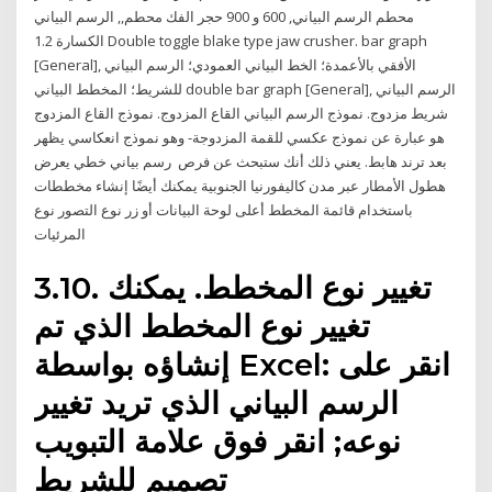
محطم الرسم البياني, 600 و 900 حجر الفك محطم,, الرسم البياني
الكسارة 1.2 Double toggle blake type jaw crusher. bar graph
[General], الأفقي بالأعمدة؛ الخط البياني العمودي؛ الرسم البياني
للشريط؛ المخطط البياني double bar graph [General], الرسم البياني
شريط مزدوج. نموذج الرسم البياني القاع المزدوج. نموذج القاع المزدوج
هو عبارة عن نموذج عكسي للقمة المزدوجة- وهو نموذج انعكاسي يظهر
بعد ترند هابط. يعني ذلك أنك ستبحث عن فرص رسم بياني خطي يعرض
هطول الأمطار عبر مدن كاليفورنيا الجنوبية يمكنك أيضًا إنشاء مخططات
باستخدام قائمة المخطط أعلى لوحة البيانات أو زر نوع التصور نوع
المرئيات
3.10. تغيير نوع المخطط. يمكنك
تغيير نوع المخطط الذي تم
إنشاؤه بواسطة Excel: انقر على
الرسم البياني الذي تريد تغيير
نوعه; انقر فوق علامة التبويب
تصميم للشريط