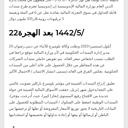
الدين العام بوزارة المالية الإندونيسية إن إندونيسيا تعتزم طرح سندات
قابلة للتداول في سوق التجزئة المالية بفائدة تقل عن 6 في المئة وبقيمة
5 تريليونات روبية (4ر335 مليون دولار
22‏‏/5‏‏/1442 بعد الهجرة
29 أيلول (سبتمبر) 2020 ونقلت وكالة بلومبرج للأنباء عن ديني رضوان
مدير إدارة السندات الحكومية في لآن وزارة المالية تتوقع تراجعا في
الطلب بسبب انخفاض سعر العائد. يتم تعويض حاملي سندات الشركات
عن هذه المخاطر من خلال الحصول على عائد أعلى من السندات
الحكومية. يعكس الفرق في العائد (يسمى انتشار الائتمان ) الاحتمال الأكبر
تعليق: إدراج السندات الصينية في مؤشر بلومبرغ باركليز تصويت عالمي
على الثقة!بدخول شهر إبريل، حققت الأسواق المالية الصينية في جولة
جديدة من الافتتاح رفيع المستوى إنجازا كبيرا، حيث أُدرجت، مؤخرا،
السندات الوطنية اضغط على الصكوك / السندات المطلوبة للحصول على
البيانات التاريخية لا يجوز توزيع الأسعار المعروضة أو نقلها أو ترخيصها من
الباطن أو إرسالها أو بيعها أو إعادة تداولها أو تخصيصها أو استخدامها