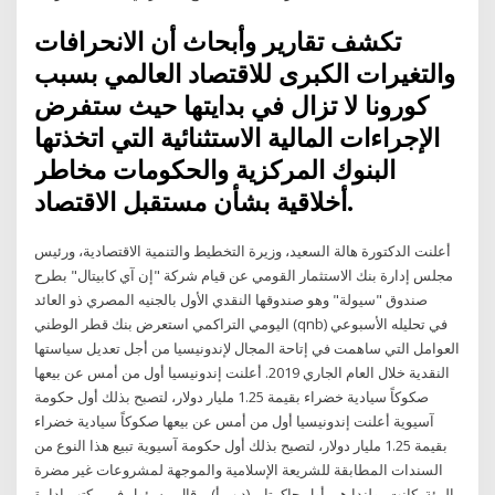
تكشف تقارير وأبحاث أن الانحرافات
والتغيرات الكبرى للاقتصاد العالمي بسبب
كورونا لا تزال في بدايتها حيث ستفرض
الإجراءات المالية الاستثنائية التي اتخذتها
البنوك المركزية والحكومات مخاطر
أخلاقية بشأن مستقبل الاقتصاد.
أعلنت الدكتورة هالة السعيد، وزيرة التخطيط والتنمية الاقتصادية، ورئيس
مجلس إدارة بنك الاستثمار القومي عن قيام شركة "إن آي كابيتال" بطرح
صندوق "سيولة" وهو صندوقها النقدي الأول بالجنيه المصري ذو العائد
اليومي التراكمي استعرض بنك قطر الوطني (qnb) في تحليله الأسبوعي
العوامل التي ساهمت في إتاحة المجال لإندونيسيا من أجل تعديل سياستها
النقدية خلال العام الجاري 2019. أعلنت إندونيسيا أول من أمس عن بيعها
صكوكاً سيادية خضراء بقيمة 1.25 مليار دولار، لتصبح بذلك أول حكومة
آسيوية أعلنت إندونيسيا أول من أمس عن بيعها صكوكاً سيادية خضراء
بقيمة 1.25 مليار دولار، لتصبح بذلك أول حكومة آسيوية تبيع هذا النوع من
السندات المطابقة للشريعة الإسلامية والموجهة لمشروعات غير مضرة
بالبيئة. كانت بولندا هي أول جاكرتا – (د ب أ) – قال مسؤول في مكتب إدارة