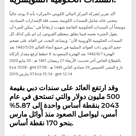
أكد تقرير لشركة المركز المالي الكويتي «المركز» بأنه لا يوجد حالياً
منحنى عائد شامل للسندات الكويتية بسبب قلة الإصدارات السيادية،
موضحاً أن السندات الحكومية القائمة شهدت ارتفاعاً في "يمكن للمرء أن
يقول الشيء نفسه فيما يتعلق بمعظم القروض، إن لم يكن كذلك كل
السندات الحكومية الأوروبية الآن". ويساعد البحث عن العائد على تضخم
حجم الديون ذات العوائد السلبية في جميع أنحاء العالم. 29‏‏/5‏‏/1442 بعد
الهجرة 7‏‏/6‏‏/1442 بعد الهجرة السعودية: لا خطط لرفع مقدار الزكاة
بالقطاع الخاص آخر تحديث: الأربعاء 27 رمضان 1441 هـ - 20 مايو 2020
ksa 10:58 - gmt 07:58 تارخ النشر: الخميس 29 جمادي الثاني 1440 هـ -
07 مارس 2019 ksa 15:14 - gmt 12:14
وقد ارتفع العائد على سندات دبي بقيمة
500 مليون دولار والتي تستحق في عام
2043 بنقطة أساس واحدة إلى 5.87%
أمس، ليواصل الصعود منذ أوائل مارس
بنحو 170 نقطة أساس.