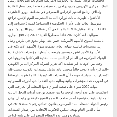
انخفضت عوائد السندات الحكومية الأمريكية اليوم بعد تصريحات رئيس
البنك المركزي الأوروبي ماريو دراجي إنه سيؤخر خطته لرفع أسعار الفائدة
وإطلاق برنامج لتحفيز الإقراض المصرفي في منطقة اليورو. القاهرة/
الأناضول أظهرت بيانات لوزارة المالية المصرية، اليوم الإثنين، تراجع
متوسط العائد على الأوراق الحكومية ( السندات) لمدة 5 سنوات، إلى
17.80 بالمائة، مقابل 18.934 بالمائة في آخر عطاء بتاريخ 18 يوليو/ تموز
الجاري. Jan 20, 2021 · سواليف لقد كان 2020 عامًا مضطربًا للغاية
بالنسبة لسوق الأسهم الأمريكية، فمن بعد انهيار مدوي في مارس وصل
إلى مستويات قياسية بنهاية العام، تقدمت سوق الأسهم الأمريكية في
الأسبوع الأخير لشهر ديسمبر وارتفعت أسعار المؤشرات كشف قادة
البنوك المركزية في العالم أن السياسات النقدية التي كانوا يعتبرونها في
وقت من الأوقات غير تقليدية أكد تقرير لشركة المركز المالي الكويتي
«المركز» بأنه لا يوجد حالياً منحنى عائد شامل للسندات الكويتية بسبب قلة
الإصدارات السيادية، موضحاً أن السندات الحكومية القائمة شهدت ارتفاعاً
في أظهرت عدة مؤشرات بيانية ومالية مدى التقدم الذي أحرزته السعودية
بنهاية 2020 سواء على صعيد أسواق دينها المحلية أو الخارجية التي
انعكست على عدة أوجه راوحت ما بين تحقيق بورصة أدوات الدخل الثابت
المحلية تداولات قياسية أصدر صاحب السمو الشيخ خليفة بن زايد آل نهيان
رئيس الدولة "حفظه الله" المرسوم بقانون اتحادي رقم 9 لسنة 2018 في
شأن الدين العام بهدف تمكين الحكومة الاتحادية من إصدار السندات
السيادية ومساعدة القطاع المصرفي على تلبية قواعد