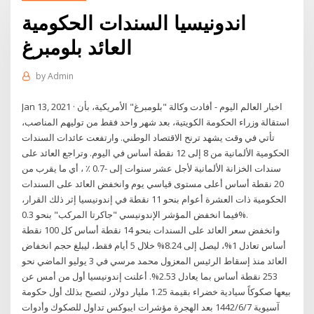
اندونيسيا السندات الحكومية
العائد بلومبرغ
by
Admin
Jan 13, 2021 · اخبار العالم اليوم - أفادت وكالة "بلومبرغ" الأمريكية، بأن
استقالة وزراء الحكومة الكويتية، بعد شهر واحد فقط من توليهم المناصب،
تأتي في وقت يشهد ترنح الاقتصاد الوطني. وارتفعت عائدات السندات
الحكومية الألمانية من 8 إلى 12 نقطة أساس في اليوم. وتراجع العائد على
سندات الخزانة الألمانية لأجل عشر سنوات إلى -0.7 ٪ ، أي ما يقرب من
20 نقطة أساس أعلى مستوى قياسي يوم وانخفض العائد على السندات
الحكومية ذات العشرة أعوام بنحو 11 نقطة في إندونيسيا إثر ذلك القرار،
فيما انخفض المؤشر الإندونيسي "جاكرتا المركب" بنحو 0.3%.
وانخفض سعر العائد على السندات بنحو 14 نقطة أساس كل 100 نقطة
أساس تعادل 1%، ليصل إلى 8.24% خلال 5 أيام فقط، ليبلغ حجم انخفاض
العائد منذ إسقاط الرئيس المعزول محمد مرسي في 3 يوليو الماضي نحو
253 نقطة أساس بما يعادل 2.53%. أعلنت إندونيسيا أول من أمس عن
بيعها صكوكاً سيادية خضراء بقيمة 1.25 مليار دولار، لتصبح بذلك أول حكومة
آسيوية 7‏‏/6‏‏/1442 بعد الهجرة مؤشرات ايبوكس تداول للصكوك وأدوات