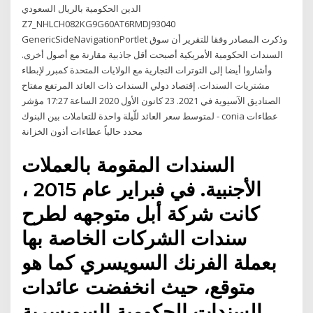
الدين الحكومية بالريال السعودي
Z7_NHLCH082KG9G60AT6RMDJ93040
GenericSideNavigationPortlet وذكرت المصادر وفقا للتقرير أن سوق
السندات الحكومية الأمريكية أصبحت أقل جاذبية مقارنة مع أصول أخرى.
وأشاروا أيضا إلى التوترات التجارية مع الولايات المتحدة كمبرر لإبطاء
مشتريات السندات. إقتصاد دولي السندات ذات العائد المرتفع مفتاح
الصناديق الآسيوية في 2021. 23 كانون الأول 2020 الساعة 17:27 مؤشر
لمتوسط سعر العائد للّيلة واحدة للتعاملات بين البنوك - conia عطاءات
محدد حالياً عطاءات أذون الخزانة
السندات المقومة بالعملات
الأجنبية. في فبراير عام 2015 ،
كانت شركة أبل متوجهه لطرح
سندات الشركات الخاصة بها
بعملة الفرنك السويسري كما هو
متوقع، حيث انخفضت عائدات
السندات الحكومية السويسرية.