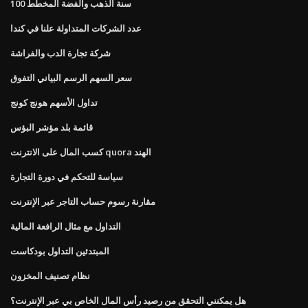
100 سنة الذهب والفضة المخطط
عدد الشركات المتداولة علنا ​​في كندا
شركة تجارة الدب والفراشة
سعر السهم الرسم البياني التفوق
تداول الأسهم هونج كونج
قائمة بلد مؤشر البؤس
كسب المال على الانترنت quora الهند
سياسة للتحكم في دورة التجارة
مقارنة رسوم حساب التاجر عبر الإنترنت
التداول مع مثال الرافعة المالية
المبتدئين التداول بودكاست
نظام تصنيف المخزون
هل يمكنني التحقق من رصيد رأس المال الخاص بي عبر الإنترنت؟