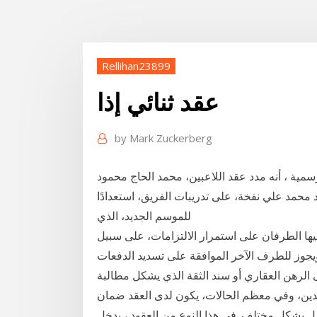
Rellihan23899
عقد ثنائي إذا
by
Mark Zuckerberg
مية ، أنه مدد عقد اللاعبين، محمد الحاج محمود
 المدرب المساعد محمد علي نفخة، على تدريبات الفريق، استعدادًا
للموسم الجديد، الذي
فيها الطرفان على استمرار الالتزامات، على سبيل
ويجوز للطرف الآخر الموافقة على تسديد الدفعات
ى الرهن العقاري أو سند الثقة الذي يشكل مطالبة
دين، وفي معظم الحالات، يكون لدى العقد ضمان
عمل بشكل مختلف. في هذا النوع من العقود ، يدخل