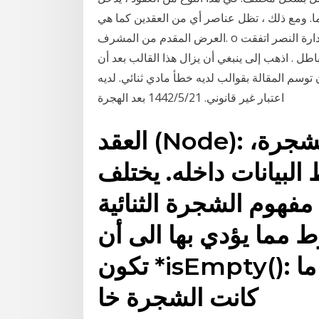
 ومع ذلك ، تظل عناصر أي من العقدين كما هي: o
العرض المقدم من المشرف. o قبول الوعد وكشفت التقارير وفقًا لـ"الرياض"، عن أن إدارة النصر اتفقت
طل . اذهب إلى ينبغي أن يزال هذا القالب بعد أن
 توسم المقالة بقوالب لديه خطأ مادي ثنائي. لديه
اعتبار غير قانوني. 21‏‏/5‏‏/1442 بعد الهجرة
العقد (Node): وهو كل عنصر موجود في الشجرة،
البيانات داخله. يختلف
مفهوم الشجرة الثنائية Binary Tree حيث أن
 مما يؤدي بها الى أن
تكون *isEmpty(): وستخدم للاستعمال اذا ما
كانت الشجرة خا