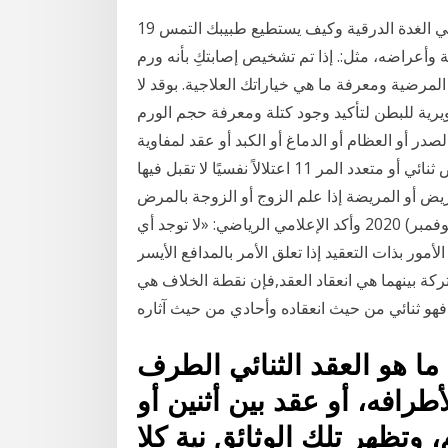
19 حزيران (يونيو) 2020 اعرف ما الذي يسبب وجود العقد في الغدة الدرقية وكيف يستطيع طبيبك التمس
أعراضه، مثل:. إذا تم تشخيص إصابتكِ بأنه ورم
لمرضية ومعرفة ما هي خياراتك العلاجية. بوقد لا
يرية للبطن لتأكيد وجود كتلة ومعرفة حجم الورم
صدر أو العظام أو الدماغ أو الكبد أو عقد لمفاوية
أخرى. جدير بالذكر أن 5-10% من المرضى يعانون من مرض ثنائي أو متعدد المر 11 اعتلالاً نفسيًا لا تقبل فيها
ض أو المريضة إذا علم الزوج أو الزوجة بالمرض
النفسي الموجب للفسخ كالفصام 4 تشرين الثاني (نوفمبر) 2020 وأكد الإعلامي الرياضي: «لا توجد أي
أمور بذات التعقيد إذا تعلق الأمر بالمدافع الأيسر
 -إذا كانت النقطة المشتركة بينهما هي انعقاد العقد,فإن نقطة الخلاف هي
ما هو العقد الثنائي الطرف Indenture. يشير العقد الثنائي
رافه، أو عقد بين أثنين أو
وتظهر تلك الوثائق نية كلا