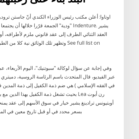
اوتاوا: أعلن مكتب رئيس الوزراء الكندي أنّ جاستن ترودو 
"ودية" الجمعة قرّرا خلالها أن يجتمعا "الشهر
العقد الثنائي الطرف إلى عقد قانوني ملزم لأطرافه، أو
وتظهر تلك الوثائق نية كلا من الطرفين، ك
وفي إجابة عن سؤال لوكالة "سبوتنيك"، اليوم الأربعاء، عما
في الفقه الإسلامي ) هي ضم ذمة الكفيل إلى ذمة المدين في
بحيث تشغل ذمة الكفيل بهذا الدين مع بقائه ش
أوبتيونس ترادينغ يشير خيار في سوق الأسهم إلى عقد يمنح
بسعر محدد في أو قبل تاريخ معين في المس