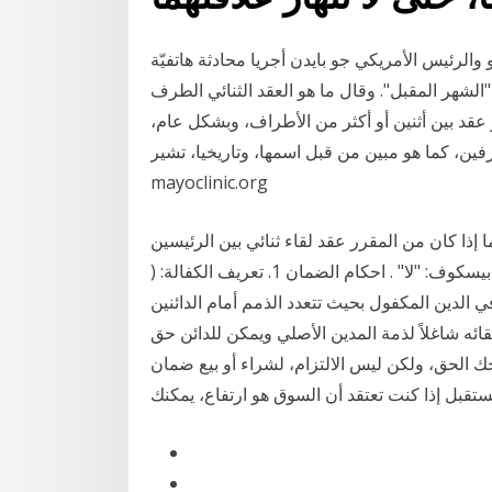
والرئيس الأمريكي جو بايدن أجريا محادثة هاتفيّة
 المقبل". وقال ما هو العقد الثنائي الطرف Indenture. يشير
 عقد بين أثنين أو أكثر من الأطراف، وبشكل عام،
ما هو مبين من قبل اسمها، وتاريخيا، تشير See full list on
mayoclinic.org
 إذا كان من المقرر عقد لقاء ثنائي بين الرئيسين
عبر الفيديو، قال المتحدث باسم الرئاسة الروسية، دميتري بيسكوف: "لا" . احكام الضمان 1. تعريف الكفالة: (
 الدين المكفول بحيث تتعدد الذمم أمام الدائنين
اغلاً لذمة المدين الأصلي ويمكن للدائن حق Lea رن أبوت
ك الحق، ولكن ليس الالتزام، لشراء أو بيع ضمان
تقبل إذا كنت تعتقد أن السوق هو ارتفاع، يمكنك