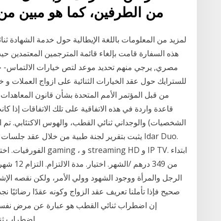
من الطرفين، كما هو مبين من 
لمزيد من المعلومات باللغة الإيطالية حول خدمة الشهادة ثنائ
هذه السفارة قامت بإلغاء قائمة المترجمين المعتمدين حي
مصري, يرجي منهم تحديد موعد لتص خيارات الالتماس- خي
للسترايك حول عقد الخيارات الثنائية على ازواج العملات و خ
من قبل المؤتمر الأمم المتحدة بشأن قانون المعاهدات
الشخصيات) والوجداني ثنائي القطب، والهوس الاكتئابي. تم ا
يثبت بتقرير لجنة طبية من خلال عقد جلسات لتبديد 
الرجل والمرأة ووجود الشهود وولي الأمر، ولكن نقصه الإشها
إن اضطراب ثنائي القطب هو عبارة عن مرض نفس
اضطراب ثنائي القطب، وإذا كان الزوج أو الزوجة يعانيان من