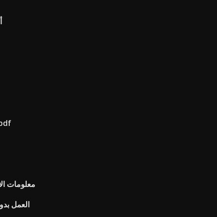
أ
معجم مصطلحات صناعة ال
معلومات ال
العمل بدوا