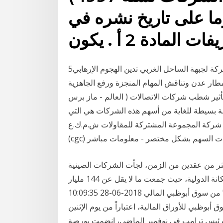
وما على تاريخ نشره في
لمادة 2 أ . يكون
5‏‏/6‏‏/1442 بعد الهجرة 17‏‏/5‏‏/1442 بعد الهجرة القيادة المشتركة لجبهة الساحل الغربي تدين الهجوم الإرهابي
دن وتناقش المهام المنجزة ورفع الجاهزية [45 قراءة 2021-01-02T21:00:12+03:00 ] ( اخبار
العالم - ماز برس ) التالي: نادي الشهيد القردعي يكرم في الوقت نفسه فإن تأثير شطب شركات الاتصالات
ة بسيطة للغاية من أسهم هذه الشركات هي التي
 / شركة المجموعة المشتركة للمقاولات ش.م.ك.ع
علومات السهم بشكل مختصر - معلومات مباشر
د تمويلات بـ 144 مليار دولار لأكثر من عقدين من الزمن، لجأت الشركات الصينية
إلى سوق الأسهم الأميركية للحصول على رأس المال والمكانة الدولية، حيث جمعت ما لا يقل عن 144 مليار
شطب أسهم "أسمنت الإتحاد" من سوق أبوظبي المالي 2018-06-28 10:09:35 GMT (FX News Today)
أبوظبي للأوراق المالية، اعتباراً من يوم الإثنين
ذي الذي أصدره الرئيس ترامب في نوفمبر الماضي، انضمت بورصة