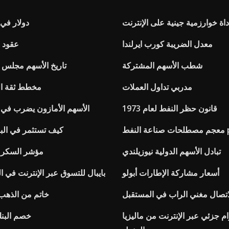
داة خوارزمية جينية على الإنترنت
1 دولار في
معدل الضريبة كورب ايرلندا
عقود 
شطب الأسهم المشتركة
تاريخ الأسهم مجلس ال
مدربي تداول العملات
مخطط ثقة المس
قانون حظر النفط لعام 1973
الأسهم الأمازون يضرب في 
نفط pdf
كيف تستثمر في البو
تبادل الأسهم الدولية نيوزيلندي
مؤشر السكر 
أسعار مشاركة الإطارات أبولو
بايبال للتسوق عبر الإنترنت في ا
اتصال مغني الراب في المستقبل
خاتم من الذهب أق
م جزئي عبر الإنترنت من ماليزيا
خصم البنك