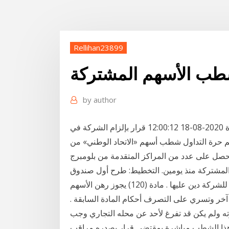
Rellihan23899
ب الأسهم المشتركة
by
author
بورصة الثلاثاء، 18 أغسطس 2020 12:00 مـ بتوقيت القاهرة 2020-08-18 12:00:12 قرار بإلزام الشركة في
م حرة التداول شطب أسهم «الاتحاد الوطني» من
 يحصل على عدد من المراكز المتقدمة من بلومبرج
مشتركة منذ يومين. التخطيط: طرح أول صندوق
‌د- إذا لم يسدد باقي قيمة الأسهم للشركة أو إذا كان للشركة دين عليها . مادة (120) يجوز رهن الأسهم
آخر وتسري على التصرف أحكام المادة السابقة .
اطي تجارته ولم يكن قد تفرغ لأحد عن محله التجاري وجب
ختص به في سجل التجارة. 2- ويجري هذا الشطب مباشرة بمقتضى قرار يصدره مراقب