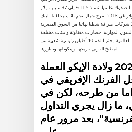
سجل التجارة. توقعت وكالة موديز زيادة الإصدارات الجديدة للصكوك عالميا بنسبة 11.5% إلى 87 مليار دولار
في 2019 و100 مليار دولار في 2020، من 78 مليار دولار في 2018 صرح جمال نجم نائب محافظ البنك
المركزي بأنه تمت اليوم الموافقة على شطب تراخيص 9 شركات صرافة شطبا نهائيا من السوق المصرية
لسوق الموازية. حضارات متفاوتة و بيئات مختلفة
جعلت من المنطقة العربية حاضنا هاما لأحد أهم المطابخ العالمية. إخترنا لكم 10 أطباق رئيسية شعبية من
المطبخ العربي تاريخها، ومكوناتها وتطورها.
كان يفترض أن يشهد 2020 ولادة الإيكو العملة
 الفرنك الإفريقي في
إفريقيا بعد 75 عاما من طرحه، لكن في
، ما زال يجري التداول
لفرنسية"، بعد مرور عام
على