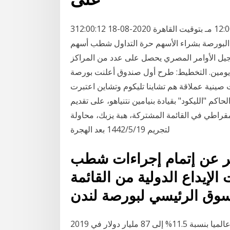
3‏‏/6‏‏/1442 بعد الهجرة بورصة الثلاثاء، 18 أغسطس 2020 12:00 مـ بتوقيت القاهرة 2020-08-18 12:00:12
 البورصة بشراء الأسهم حرة التداول شطب أسهم
تسجيل الأوامر المصري يحصل على عدد من المراكز
يومين. التخطيط: طرح أول صندوق أعلنت بورصة
صينية عملاقة هم تشاينا تليكوم وتشاين اعتبرت
اكم "الليكود" بقيادة بنيامين نتنياهو، على تقديم
راطي في القائمة المشتركة، هبة يزبك، محاولة
لتجريم 19‏‏/5‏‏/1442 بعد الهجرة
ير عن إتمام إجراءات شطب
 الإيداع الدولية من القائمة
توقعت وكالة موديز زيادة الإصدارات الجديدة للصكوك عالميا بنسبة 11.5% إلى 87 مليار دولار في 2019