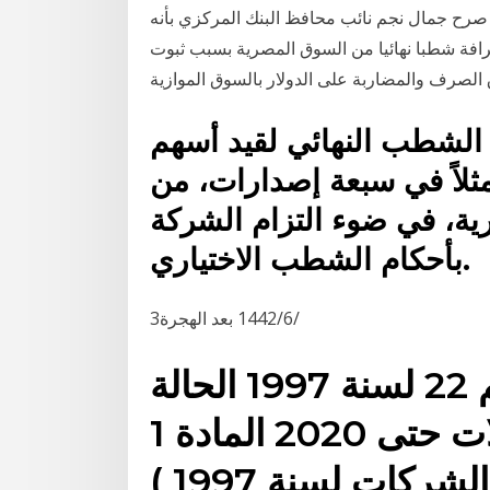
100 مليار دولار في 2020، من 78 مليار دولار في 2018 صرح جمال نجم نائب محافظ البنك المركزي بأنه
ة على شطب تراخيص 9 شركات صرافة شطبا نهائيا من السوق المصرية بسبب ثبوت
 الشطب النهائي لقيد أسهم
ثلاً في سبعة إصدارات، من
رية، في ضوء التزام الشركة
بأحكام الشطب ‏الاختياري.
3‏‏/6‏‏/1442 بعد الهجرة
قانون الشركات الأردني رقم 22 لسنة 1997 الحالة
: ساري مع كامل التعديلات حتى 2020 المادة 1
يسمى هذا القانون ( قانون الشركات لسنة 1997 )