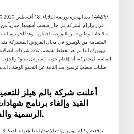
قرار بإلزام الشركة في حال شطب أسهمها إجبارياً من
«الاتحاد الوطني» من البورصة اختياريا.. وغدا آخر يوم ل
المتقدمة من بلومبرج في مجال القروض المشتركة منذ 
نيويورك إنها لم تعد تخطط لشطب ثلاث شركات اتصالات 
القائمة المشتركة، أن إقدام حزب "يسرائيل بيتنو" والحزب الح
طلبات شطب ترشيح ضد النائبة عن التجمع الوطني الديمق
أعلنت شركة بالم هيلز للتعم
القيد وإلغاء برنامج شهادات
الرسمية والسوق الرئيسي لبورصة لندن.