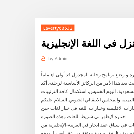
Laverty68532
ل في اللغة الإنجليزية
by
Admin
ه و وضع برنامج رحلته المجدول قد أولى اهتماماً
يعد هذا الأمر من الركائز الأساسية لرحلته. أكد
لسعودية، اليوم الخميس، استكمال كافة الترتيبات
اليمنية والمجلس الانتقالي الجنوبي. السلام عليكم
رات الاقليميه وخيارات اللغه في خيار لغات حين
اختاره لايظهر لي شريط اللغات وهذه الصوره
سياق عقد ايجار في العربية-الإنجليزية من | Reverso Context: وهو يشعر بالقلق، مع هذا،
 )ارفق صورة موثقة من عقد ايجار الموقع(. (Attach a