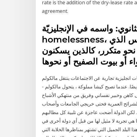
rate is the addition of the dry-lease ra
agreement.
وي: واسمه في الإنجليزيّة Secondary
homelessness، ويُشير هذا المصطلح إلى الناس الذي
حو متكرر، كالذين يسكنون
ثات انجليزية تجارية عن الاجتماعات ينتقل مالكولم
ضًا. عندما تصبح كيشا مملوكة ، يتحول مالكولم -
ى كاهن وخبير نفساني وفريق من منتهكي الأشباح
شرائح العمرية فحتى خريجي الجامعات وأصحاب
ل. لكن الدولة أضحت عاجزة عن تلبية كل مطالبهم
 هي تجربة لا مثيل لها من قبل أي دولة أخرى في
ا البلد الجميل التي تشتهر بمناظرها الخلابة التي