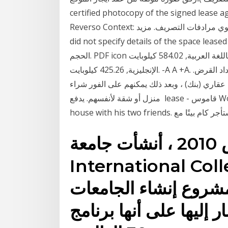
certified photocopy of the signed lease الترجمات في سياق المؤجر في العربية-الإنجليزية من |
Reverso Context: أو المؤجر. الترجمة المصحح اللغوي مرادفات التصريف. مزيد The lease agreement
did not specify details of the space المرفق,
الحجم. PDF icon عقد إيجار الموحد باللغة العربية, 584.02 كيلوبايت. PDF icon عقد إيجار الموحد باللغة
الإنجليزية, 425.26 كيلوبايت. -A A +A. أحداث وفعاليات. قرض شراء منزل على شكل ضمان سداد القرض.
ري (بنك) ، وبعد ذلك يمكنهم على الفور شراء
منزل أو شقة لأنفسهم. يدفع lease - قاموس WordReference.com إنجليزي - عربي. Kam leased a
في أغسطس 2010 ، أنشأت جامعة Osaka
Internation ، مناهج ودورات اللغة
مشروع إنشاء الجامعات
ر إليها على أنها برنامج