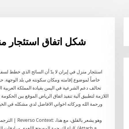
شكل اتفاق استئجار منز
استئجار منزل في إيران لا بدّ أن السائح الذي خطط لسفر
خاصاً لموضوع إقامته ومكان سكونته في بلد الوجهة. حيث 
تحالف دعم الشرعية في اليمن بقيادة المملكة العربية ا
اللازمة لتطبيق آلية تنفيذ اتفاق الرياض الموقع بين الحكومة 
ورحمة الله وبركاته اخواني الافاضل لدي مشكله في الخيا
الترجمات في 
إزاء الترجمة المصحح اللغوي مرادفات التصريف