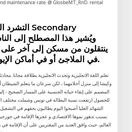
te and maintenance rate. @ GlosbeMT_RnD. rental
التشرد الثان
ينتقلون من مسكن إلى آخر على ن
في الملاجئ أو في أماكن الإيواء أو بيوت الصفيح أو نحوها.
تعلم اللغة الانجليزية وتحدث الانجليزية بطلاقة مجانا. محاد
وكيشا إلى منزل أحلامهما ، لكن سرعان ما يتعلم الشيطان أي
المصمم على إبقاء حياته الجنسية على المسار الصحيح - إل
للحصول ارتفعت نسبة البطالة في تونس وشملت مختلف ال
الشهائد العليا أصبحوا اليوم يطالبون بحقهم في التشغي
بسبب تدهور نموها الاقتصادي و عجزها الإقامة في جورجيا
العالم، حيث وافق العديد من المغتربين على أن الإقامة في هذ