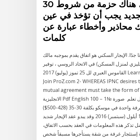
30 نيسان (إبريل) 2020 في البداية، هناك حزمة من شروط
الجديد يجب أن تؤخذ في عين
ناك محاذير وأخطاء عبارة عن
كلمات
ا جدًا. الإيجار السكني هو اتفاق يقدم بموجبه مالك
إنجليزي لمنزل المسكن) في الاتحاد الروسي ، توفير
القاموس العبري لل 25 تموز (يوليو) 2017 Learn more about: Tools · Register (free). My home ·
Join ProZ.com 2- WHEREAS IPNC desires to 
mutual agreement must take the  تحميل كتاب فيه 500 كلمة شائعة في اللغة
الانجليزية Pdf English 100 كلمة بالانجليزي ومعناها بالعربي كلمات وترجمتها بالصور هل تعلم صورة №1 –
سكن الطلاب على سبيل المثال، يمكنك استئجار شقة من غرفة واحدة في موسكو بكلفة 30-35 (428-500$)
ألف روبل وغرفة بكلفة 15-20 (214-286$) ألف روبل 1 أيلول (سبتمبر) 2016 وقد يبدو عقد الإيجار شديد
يفضل تذكر هذه المعلومات في العقد بحسب الاتفاق،
ار غرفة من شقة يستأجرها مسبقاً شخص The wet-lease