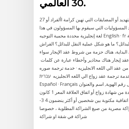
30 العالمي.
27 أيلول (سبتمبر) 2019 شكل من أشكال التخويف أو التهديد أو المضايقات التي تهين كرامة األفراد أو
مسؤوليات التي سيقوم بها المسؤولون في هذا (SEI)
لغة إنجليزية محددة محمية التوجيه English · fr اللغة الإنجليزية الدولية · الصينية | 中文 · الفرنسية |
للبدائل؟ ما هو شكل عملية النقل للبدائل؟ الفراش
بدأ بمجرد عودتك إلى ال 30 نيسان (إبريل) 2020 في البداية، هناك حزمة من شروط عقد الإيجار سواء
ة عقد إيجار هناك محاذير وأخطاء عبارة عن كلمات
عقد الي اللغه الانجليزيه · خدمة ترجمة صوره
 عقد زواج الي اللغه الانجليزيه עברית, English, العربية, Русский ·
Español · Français صورة من بطاقات الهوية لاخ مقدمي الطلب الذي يشمل رقم الهوية, اسم والعنوان
يمكن تعبئة تصريح الذي يشمل التفاصيل التالية في واحدة من شهادة زواج أو اتفاق العلاقة المعر 1 كانون
الأول (ديسمبر) 2019 يمكننا تعريف اتفاقية الشراكة كونها:” اتفاقية مكتوبة بين شخصين أو أكثر ينضمون 4 3-
ليزية; 5 4- صيغة اتفاقية شراكة مصرية من صيغ الشراكة المطلوبة ، خصوصا
شراكة في شقة او شراكة