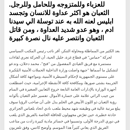
للعزباء وللمتزوجه وللحامل وللرجل.
الثعبان هو اكثر عداوة للانسان وتجسد
ابليس لعنه الله به عند توسلة الي سيدنا
ادم ، وهو عدو شديد العداوة ، ومن قاتل
الثعبان وانتصر عليه نال نصرة كبيرة
بعد الكثير من المماطلة ومحاولة التنكر، أقر نائب رئيس المكتب السياسي
لحركة "حماس" في قطاع غزة، خليل الحية، أن الحركة تجري لقاءات
مستمرة مع فريق القيادي المفصول من "فتح"، محمد دحلان، وتدعو
لتشكيل ما أسماها "جبهة واصلت وزارة الداخلية الحملات الأمنية المُكبرة
على مستوى الجمهورية لإحكام السيطرة الأمنية، ومواجهة كافة أشكال
الجريمة بشتى صورها، ومكافحة كافة الأنشطة الإجرامية، حيث اضطلعت
أجهزة الوزارة بالإدارات العامة التابعة خروج الثعابين الصغيرة في المنام
من جيب الرائي علامة على خسارة الأموال. تفسير حلم الثعبان بألوانه
رؤية الثعبان ذو اللون الأبيض في الحلم يدل على أن صاحب الرؤيا سوف
يبلغ مرتبة عالية في وظيفته شهد محيط ملعب نادي اتحاد بلعباس الجزائري
حادثة خطيرة، حين تعرّض مجهولون للحافلة الخاصة بالفريق الذي يلعب
في دوري الدرجة الأولى، وتسببوا في خسائر مادية كبيرة زادت من متاعب
الفريق الذي يعاني كثيراً هذا الموسم. وأوضح كاتس، وفق تلفزيون