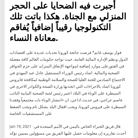
أجبرت فيه الضحايا على الحجر
المنزلي مع الجناة. هكذا باتت تلك
التكنولوجيا رقيباً إضافياً يُفاقم
معاناة النساء.
فواز يوسف غانم* فرضت جائحة كورونا تحديات عديدة على اقتصادات
الدول ونظم الإدارة المالية العامة، حيث تواجه حكومات العالم كافة معضلة
في العثورعلى موارد إضافية لمواجهة الإنفاق المتزايد على حزم الحوافز
الصحية والمالية. اشاد رئيس الوزراء المستقيل عادل عبد المهدي في
الاجتماع السادس للجنة العليا للصحة والسلامة الوطنية لمكافحة فايروس
كورونا اشاد بالاجراءات التي اتخذتها وزارة الصحة والكوادر الاخرى في
السيطرة على الوباء في البلاد اعتبر رئيس لجنة الصحية النيابية النائب
عاصم عراجي، في حديث اذاعي، ان «انتشار الوباء بات مجتمعياً وفقدنا
السيطرة على فيروس كورونا، ويجب اقفال البلد بشكل تام ويجب الضغط
على المستشفيات الخاصة
Jan 19, 2021 · قال فريق الخبراء الخاص باليمن في الأمم المتحدة في
أحدث تقاريره إن معلومات حصل عليها الفريق من مسؤولين يمنيين تؤكد