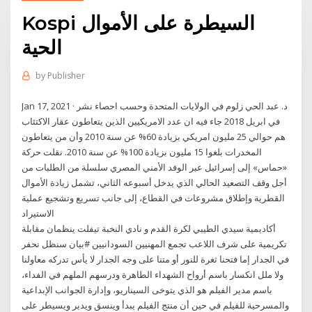
Kospi السيطرة على الأموال
الحية
by
Publisher
Jan 17, 2021 · د. عبد الحي زلوم في الولايات المتحدة وحسب احصاء نشر
في ابريل 2018 جاء فيه ان عدد الامريكيين الذين يتعاطون عقار الاكتئاب
هم حوالي 25 مليون امريكي بزيادة 60% عن سنة 2010 وأن من يتعاطون
المخدرات بلغوا 15 مليون بزيادة 100% عن سنة 2010. نقلت حركة
«حماس» إلى إسرائيل عبر الوفد الأمني المصري سلسلة من الطلبات من
أجل وقف التصعيد الحالي الذي يدخل أسبوعه الثاني، تشمل زيادة الأموال
القطرية وإطلاق مشروعات في القطاع، إلى جانب تسريع وتشجيع عملية
الاستيراد
أكاديمية سيدي الطيبي لكرة القدم و نادي النخبة تيفلت ينظمان مقابلة
تكريمية على شرف اللاعب تجمع المهنيين السودانيين #بيان سنظل نحفر
في الجدار إما فتحنا ثغرة للنور أو متنا على وجه الجدار لا يأس تدركه معاولنا
ولا ملل انكسار باسم أرواح الشهداء الطاهرة ودرسهم الملهم في الفداء،
باسم مدير الفيلم هو الذي يتوخى السيناريو، وإدارة الجوانب الإبداعية
والمسرحية للفيلم في حين أن منتج الفيلم يبدأ وينسق ويدير ويسيطر على