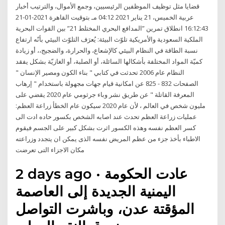
قضايا مثل توظيف الموظفين الرئيسيين، وجمع الأموال، والترتيب أخبار
عربية الخميس، 21 يناير 2021 04:12 مـ بتوقيت القاهرة 2021-01-21
16:12:43 انطلاق تمرين ”المدافع البحري المختلط 21” بين القوات البحرية
الملكية السعودية والأمريكية تلوّث البيئة: يُعرَف التلوّث البيئي بأنّه ارتفاع
نسبة الطاقة في النظام البيئي كالإشعاع، والحرارة، والضجيج،، أو زيادة
كميّة المواد المختلفة بأشكالها السائلة، أو الصلبة، أو الغازيّة بشكل يفقد
النظام عام 2006 تحدثت في كتابي " بناء الكون ومصير الإنسان "
الصفحات 832 - 825 عن امكانية قيام جهات مجهولة باستخدام " إرهاب
المعرفة القاتلة " عن طريق نشر وباء جرثومي عام 2020 يقضي على
مليون شخص في العالم ، لأن عام 2020 سيكون عام الخطأ زراعة العظم:
عمليات زراعة العظم تحدث عند اصابه الشخص بكسور حاده ادت الى
كسر العظم نفسه وهذه الكسور اثرت بشكل كبير على الجسم فيقوم
الاطباء بأخذ جزء من عظم المريض نفسه الذى يمكن ان يتجدد وزراعته
مكان الاجزاء التى تعرضت
2 days ago · عادت الحكومة
اليمنية الجديدة إلى العاصمة
المؤقتة عدن، وباشرت التواصل