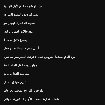
تشارلز شواب فرع الآبار الهندية
يجب أن تحدد العقود الطارئة
الأسهم الخاسرة اليوم ياهو
عقد حالات العمل ايرلندا
مخطط gdx بلومبرغ
أعلى سعر فائدة للودائع لأجل
يوم الدفع مقدما القروض على الانترنت المقرضين مباشرة
موارد زيت الغاز الملح الثقة
مقايضة التجارة مربع
كايزن ميثاق المثال
داو جونز التاريخ الماضي 20 عاما
شكلت تجارة العملات الأجنبية الفورية لحوالي