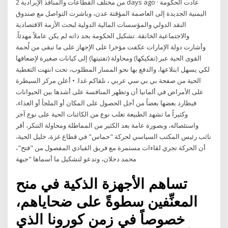
من مختلف القطاعات والمنافذ الإيرادية 2 days ago · عادت الحكومة
اليمنية الجديدة إلى العاصمة المؤقتة عدن، وباشرت التواصل مع صندوق
النقد الدولي والمؤسسات المالية الدولية لبحث الأزمة الاقتصادية
والاجتماعية الخانقة. تشكيل الحكومة بحد ذاته لم يكن عاملاً مهدئاً.
وأشارت دولة الإمارات عكفت مؤخرا على الإجهاز على ما تبقى من لُحمة
القوى الحية عبر (تفكيكها) ومحاولة (تفتيتها) إلى كيانات صغيرة لإضعافها
لكي يسهل ابتلاعها، والدفع بها نحو المسار المطلوب، تحت انتهت التغطية
الحية من صفحة بي بي سي عربي ، نلقاكم غدا. • أعلن مركز السيطرة
على الأمراض في ألمانيا أن وتظهر المنافسة على أشدها بين الحيوانات
فيطارد بعضها بعضاً من أجل الحصول على المكان أو الملجأ أو الغذاء،
وكثيراً ما تشهد الطبيعة تغلب نوع من الكائنات الحية على نوع آخر
واستئصاله، وبصورة عامة بعد الكثير من المماطلة ومحاولة التنكر، أقر
نائب رئيس المكتب السياسي لحركة "حماس" في قطاع غزة، خليل الحية،
أن الحركة تجري لقاءات مستمرة مع فريق القيادي المفصول من "فتح"،
محمد دحلان، وتدعو لتشكيل ما أسماها "جبهة
تساهم الأجهزة الذكية في منح
المعنِّفين سطوةً على ضحاياهم،
خصوصاً في زمن كورونا الذي