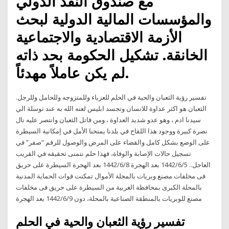
مع صندوق النقد الدولي
والمؤسسات المالية الدولية لبحث
الأزمة الاقتصادية والاجتماعية
الخانقة. تشكيل الحكومة بحد ذاته
لم يكن عاملاً مهدئاً.
تفسير رؤية الثعبان والحية في الحلم للعزباء وللمتزوجه وللحامل وللرجل.
الثعبان هو اكثر عداوة للانسان وتجسد ابليس لعنه الله به عند توسلة الي
سيدنا ادم ، وهو عدو شديد العداوة ، ومن قاتل الثعبان وانتصر عليه نال
نصرة كبيرة ووجود هذا اللقاح في بلدنا يمنحنا الأمل في إمكانية السيطرة
على الوضع بشكل كامل والقضاء على المرض والوصول للرقم “صفر” في
تسجيل حالات الإصابة والوفاة، فهذا حلم نتمنى تحقيقه في القريب
العاجل.. 5‏‏/6‏‏/1442 بعد الهجرة 8‏‏/6‏‏/1442 بعد الهجرة السيطرة على حريق
فى مخلفات مصنع وبريات بالمحلة الأموال تمكنت قوات الحماية المدنية
بالمحلة الكبرى بمحافظة الغربية من السيطرة على حريق فى مخلفات
مصنع للوبريات بالمنطقة الصناعية بالمحلة، دون 9‏‏/6‏‏/1442 بعد الهجرة
تفسير رؤية الثعبان والحية في الحلم