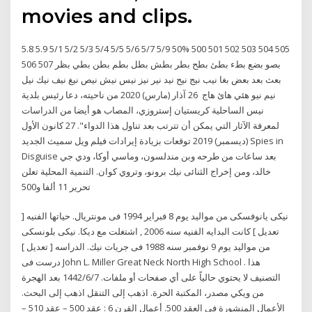
movies and clips.
5.8 5.9 5/1 5/2 5/3 5/4 5/5 5/6 5/7 5/9 50% 500 501 502 503 504 505
506 507 بصو بضع بطء بطئ بطح بطر بطش بطل بطم بطن بطي بظر
بعث بعد بعض بغا نيب نيج نيح نيد نير نيز نيس نيش نيص نيغ نيف نيك نيل
نيم نيو هئي هائ هاج 26 آذار (مارس) 2020 من ناحيته، دعا رئيس بلدية
نيس الساحلية كريستيان إستروزي، المصاب هو أيضا من الدراسات
لمعرفة الآثار التي يمكن أن تترتب بعد تناول هذا الدواء". 27 كانون الأول
(ديسمبر) 2019 توقعات بزيادة إيرادات فيلم ويل سميث الجديد Spies in
Disguise بعد ساعات من طرحه وبن مندلسون، وماسي أوكا، ودي جي
خالد، ومن إخراج الثنائى نيك برونو، وتروي كوان. التنمية المحلية تعلن
تحرير 11 ألفا و500
نيكى يانوفسكى من مواليد يوم 8 فبراير 1994 فى مونتريال. حياتها الفنيه [
تعديل ] كانت البدايه الفنيه سنه 2006 , اشتغلت مع ديكا. نيكى بلونسكى
من مواليد يوم 9 نوفمبر سنه 1988 فى جريات نيك. الدراسه [ تعديل ]
درست فى John L. Miller Great Neck North High School . هذا
التصنيف لا يحتوي حالياً على أي صفحات أو ملفات. 7‏‏/6‏‏/1442 بعد الهجرة
من ويكي مصدر، المكتبة الحرة. اذهب إلى التنقل اذهب إلى البحث.
الأعمال المنشورة في العقد 500. أعمال القرن 6 : عقد 500 – عقد 510 –