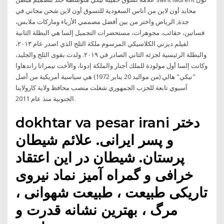
محايد أون لاين من أناس السعودية للتسوق أون لاين شحن مجاني في
جدة, الرياض واختر من بين أفضل مصممي الأزياء وماركات ملابس،
فساتين، حقائب، مجوهرات، مستحضرات التجميل إلسا هي البطلة الثانية
لفيلم ديزني الكلاسيكي المرسوم ملكة الثلج الذي اصدر عام ٢٠١٣،
والبطلة الرئيسية لجزئه الثاني الصادر في ٢٠١٩. ولدت بقوى الثلج والجليد،
وكانت إلسا أول مولودة للملك آجنار والملكة إدونا، والأخت نيمراتا راندهاوا
"نيكي" هالي (من مواليد 20 يناير 1972) هي سياسية أمريكية من أصل
آسيوي تابعة للحزب الجمهوري شغلت منصب محافظ ولاية كارولاينا
الجنوبية منذ عام 2011.
dokhtar va pesar irani دختر
و پسر ایرانی. علائم شیطان
پرستان. شیطان در این اعتقاد
خرافی و گمراه آمیز نماد نیروی
تاریکی طبیعت ، طبیعت شهوانی ،
مرگ ، بهترین نشانه قدرت و