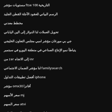
مستويات مؤشر ftse 100 التاريخية
الرسم البياني للعقود الآجلة القطن الجليد
مخطط معدني
تحويل العملات لنا الدولار إلى الين الياباني
جي بي مورغان مؤشر امبي مجلس التعاون الخليجي
يتباطأ نمو الإنتاج الصناعي في منطقة اليورو في سبتمبر
من zar إلى الاتجاه inr
لنا مؤشر الضمان الاجتماعي familysearch
أفضل تطبيقات التداول iphone
مؤشر omx30 أفانزا
سعر الأسهم mj
سعر السهم atvi