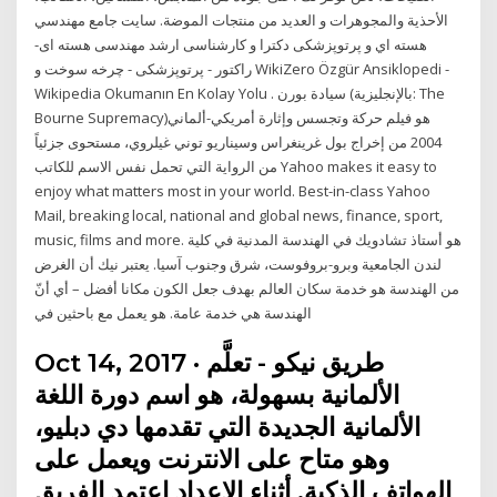
الأحذية والمجوهرات و العديد من منتجات الموضة. سایت جامع مهندسي
هسته اي و پرتوپزشکی دکترا و کارشناسی ارشد مهندسی هسته ای-
راکتور - پرتوپزشکی - چرخه سوخت و WikiZero Özgür Ansiklopedi -
Wikipedia Okumanın En Kolay Yolu . سيادة بورن (بالإنجليزية: The
Bourne Supremacy)‏ هو فيلم حركة وتجسس وإثارة أمريكي-ألماني
2004 من إخراج بول غرينغراس وسيناريو توني غيلروي، مستحوى جزئياً
من الرواية التي تحمل نفس الاسم للكاتب Yahoo makes it easy to
enjoy what matters most in your world. Best-in-class Yahoo
Mail, breaking local, national and global news, finance, sport,
music, films and more. هو أستاذ تشادويك في الهندسة المدنية في كلية
لندن الجامعية وبرو-بروفوست، شرق وجنوب آسيا. يعتبر نيك أن الغرض
من الهندسة هو خدمة سكان العالم بهدف جعل الكون مكانا أفضل – أي أنّ
الهندسة هي خدمة عامة. هو يعمل مع باحثين في
Oct 14, 2017 · طريق نيكو - تعلَّم
الألمانية بسهولة، هو اسم دورة اللغة
الألمانية الجديدة التي تقدمها دي دبليو،
وهو متاح على الانترنت ويعمل على
الهواتف الذكية. أثناء الإعداد اعتمد الفريق