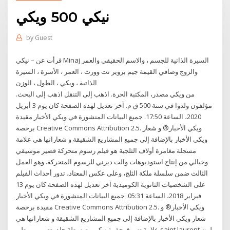
نيكي 500 ويكي
by
Guest
قرأت عن – نيكي Minaj السيرة الذاتية للجسم ، والاسم الحقيقي والعمر
والزوج وصافي القيمة جيم بروير نت وورث ، العمر ، الأسرة ، السيرة
الذاتية ، ويكي ، الطول ، الوزن
من ويكي مصدر، المكتبة الحرة. اذهب إلى التنقل اذهب إلى البحث.
مؤلفون ولدوا في سنة 500 ق م. آخر تعديل لهذه الصفحة كان يوم 3 أبريل
2020، الساعة 17:50. جميع البيانات المنشورة في ويكي الأخبار مقيدة
برخصة Creative Commons Attribution 2.5. ويكي الأخبار® و شعار
ويكي الأخبار بالإضافة إلى جميع المشاريع الشقيقة و شعاراتها هي علامة
مسجلة مغامرة أولاف الثلجية هو فيلم رسوم متحركة قصير موسيقي
وخيالي من إنتاج استوديوهات والت ديزني للرسوم المتحركة. وهو العمل
الثالث ضمن سلسلة ملكة الثلج، وعلى عكس المعتاد، تدور أحداث الفيلم
على الشخصيات الثانوية الكوميدية آخر تعديل لهذه الصفحة كان يوم 13
فبراير 2018، الساعة 05:31. جميع البيانات المنشورة في ويكي الأخبار
مقيدة برخصة Creative Commons Attribution 2.5. ويكي الأخبار® و
شعار ويكي الأخبار بالإضافة إلى جميع المشاريع الشقيقة و شعاراتها هي
علامة تسوق حقيبة نيكي متوسطة جلد بتصميم مبطن saint laurent لون