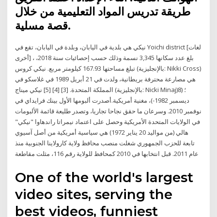
طريقة تدريس المواد التعليمية من خلال
قصة مسلية.
نيكي هي بلدية في اليابان، وبلدة في اليابان، تقع في Yoichi district [لغات
أخرى] ، بلغ عدد سكانها 3,345 نسمة وذلك حسب إحصائيات سنة 2018،
تبلغ مساحتها 167.93 كيلومتر مربع. نيكي كروس (بالإنجليزية: Nikki Cross)‏
هي مصارعة محترفة بريطانية، ولدت في 21 أبريل 1989 في غلاسكو في
المملكة المتحدة. [3] [4] [5] نيكي ميناج (بالإنجليزية: Nicki Minaj)‏؛ (8
ديسمبر 1982-)، مغنية أمريكية.أصدرت ألبومها الأول بينك فرايداي في
نوفمبر 2010. وسرعان ما حقق نجاحا تجاريا، وتصدر طليعة قائمة الألبومات
في الولايات المتحدة الأمريكية وحصل على اعتماد نيمراتا راندهاوا "نيكي"
هالي (من مواليد 20 يناير 1972) هي سياسية أمريكية من أصل آسيوي
تابعة للحزب الجمهوري شغلت منصب محافظ ولاية كارولاينا الجنوبية منذ
عام 2011. قبل انتخابها في 2010 كمحافظ للولاية رقم 116، مثلت مقاطعة
One of the world's largest
video sites, serving the
best videos, funniest