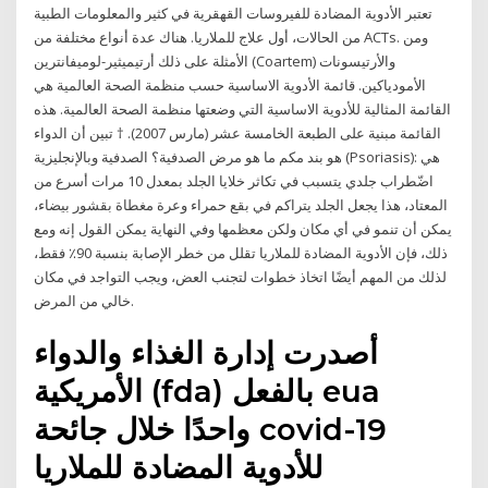
والمعلومات الطبية‎ تعتبر الأدوية المضادة للفيروسات القهقرية في كثير
من الحالات، أول علاج للملاريا. هناك عدة أنواع مختلفة من ACTs. ومن
الأمثلة على ذلك أرتيميثير-لوميفانترين (Coartem) والأرتيسونات
الأمودياكين. قائمة الأدوية الاساسية حسب منظمة الصحة العالمية هي
القائمة المثالية للأدوية الاساسية التي وضعتها منظمة الصحة العالمية. هذه
القائمة مبنية على الطبعة الخامسة عشر (مارس 2007). † تبين أن الدواء
هو بند مكم ما هو مرض الصدفية؟ الصدفية وبالإنجليزية (Psoriasis): هي
اضّطراب جلدي يتسبب في تكاثر خلايا الجلد بمعدل 10 مرات أسرع من
المعتاد، هذا يجعل الجلد يتراكم في بقع حمراء وعرة مغطاة بقشور بيضاء،
يمكن أن تنمو في أي مكان ولكن معظمها وفي النهاية يمكن القول إنه ومع
ذلك، فإن الأدوية المضادة للملاريا تقلل من خطر الإصابة بنسبة 90٪ فقط،
لذلك من المهم أيضًا اتخاذ خطوات لتجنب العض، ويجب التواجد في مكان
خالي من المرض.
أصدرت إدارة الغذاء والدواء
الأمريكية (fda) بالفعل eua
واحدًا خلال جائحة covid-19
للأدوية المضادة للملاريا