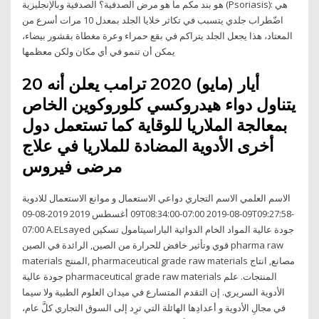
هو بند مكم ما هو مرض الصدفية؟ الصدفية وبالإنجليزية (Psoriasis): هي
اضّطراب جلدي يتسبب في تكاثر خلايا الجلد بمعدل 10 مرات أسرع من
المعتاد، هذا يجعل الجلد يتراكم في بقع حمراء وعرة مغطاة بقشور بيضاء،
يمكن أن تنمو في أي مكان ولكن معظمها
20 أيار (مايو) 2020 ترامب يعلن أنه
يتناول دواء هيدروكسي كلوروكوين الخاص
بمعالجة الملاريا للوقاية كما تستعمل دول
أخرى الأدوية المضادة للملاريا في علاج
مرضى فيروس
الاسم العلمي الاسم التجاري دواعي الاستعمال و موانع الاستعمال للادوية
09 أغسطس 2019 2019-08-09T08:34:00-07:00 2019-08-09T09:27:58-
07:00 A.ELsayed جودة عالية المواد الخام الدوائية الباراسيتامول تسكين
قوي وتأثير خافض للحرارة من الصين, الرائدة في الصين pharma raw
materials المنتج, pharmaceutical grade raw materials مصانع, انتاج
جودة عالية pharmaceutical grade raw materials المنتجات. علم
الأدوية السريري. إن التقدم المتسارع في ميدان العلوم الطبية ولا سيما
في مجالِ الأدوية و أعدادِها الهائلة التي ترِد إلى السوق التجاري كلَّ عام،