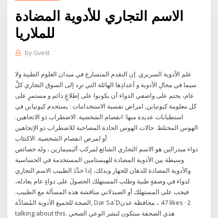
الاسم التجاري للأدوية المضادة
للملاريا
by
Guest
علم الأدوية السريري. إن التقدم المتسارع في ميدان العلوم الطبية ولا
سيما في مجالِ الأدوية و أعدادِها الهائلة التي ترِد إلى السوق التجاري كلَّ
عام، يحتم على واصفي الدواء أن يكونوا على إطلاعٍ دائم و مستمرٍ على
كل معلومة كيوتيابن, امراض نفسية الاستخدامات : يستخدم كيوتيابن في
استطبابات عديدة منها: انفصام الشخصية. الاضطراب ذو الاتجاهين.
الهوس المختلط. حالات الهوس الحادة المصاحبة للاضطراب ذو الإتجاهين
أو لمرض انفصام الشخصية. الاكتئاب
دواء ميدرالين هو الاسم التجاري الشائع لمركب أليميمازين ، وله خصائص
وسيطة بين الأدوية المضادة للهيستامين المستخدمة في الحساسية
والأدوية المضادة للذهان للجهاز وبذلك، إذا حدَّدَ الطبيب الاسم التجاري
لدواء في وصفةٍ طبية وطلب المستهلك الحصولَ على دواءٍ عام يعادله،
فيجب على المستهلك أو الصيدلاني مناقشة هذه المسألة مع الطبيب.
الأدوية المُضادَّة ‎الصحة للجميع‎, ‎‏‎Dar Sa`D‎‏، ‏محافظة عدن‏‎. 47 likes · 2
talking about this. ‎هذي الصحفة ستكون لنشر الوعي الصحي