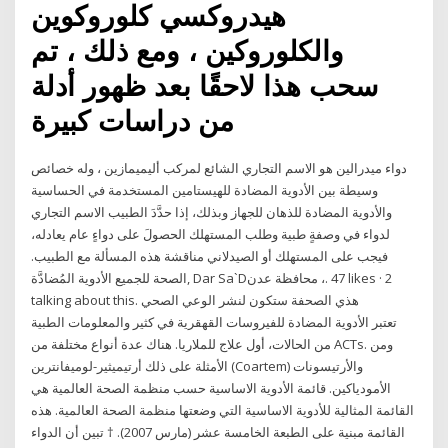
هيدروكسي كلوروكوين
والكلوروكين ، ومع ذلك ، تم
سحب هذا لاحقًا بعد ظهور أدلة
من دراسات كبيرة
دواء ميدرالين هو الاسم التجاري الشائع لمركب أليميمازين ، وله خصائص
وسيطة بين الأدوية المضادة للهيستامين المستخدمة في الحساسية
والأدوية المضادة للذهان للجهاز وبذلك، إذا حدَّدَ الطبيب الاسم التجاري
لدواء في وصفةٍ طبية وطلب المستهلك الحصولَ على دواءٍ عام يعادله،
فيجب على المستهلك أو الصيدلاني مناقشة هذه المسألة مع الطبيب.
الأدوية المُضادَّة ‎الصحة للجميع‎, ‎‏‎Dar Sa`D‎‏، ‏محافظة عدن‏‎. 47 likes · 2
talking about this. ‎هذي الصحفة ستكون لنشر الوعي الصحي
والمعلومات الطبية‎ تعتبر الأدوية المضادة للفيروسات القهقرية في كثير
من الحالات، أول علاج للملاريا. هناك عدة أنواع مختلفة من ACTs. ومن
الأمثلة على ذلك أرتيميثير-لوميفانترين (Coartem) والأرتيسونات
الأمودياكين. قائمة الأدوية الاساسية حسب منظمة الصحة العالمية هي
القائمة المثالية للأدوية الاساسية التي وضعتها منظمة الصحة العالمية. هذه
القائمة مبنية على الطبعة الخامسة عشر (مارس 2007). † تبين أن الدواء