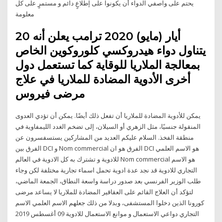
يحتم على واصفي الدواء أن يكونوا على إطلاعٍ دائم و مستمرٍ على كل
معلومة
20 أيار (مايو) 2020 ترامب يعلن أنه
يتناول دواء هيدروكسي كلوروكوين الخاص
بمعالجة الملاريا للوقاية كما تستعمل دول
أخرى الأدوية المضادة للملاريا في علاج
مرضى فيروس
يمكن للأدوية المضادة للملاريا أن تفعل ذلك أيضًا. يمكن أن تؤدي العدوى
المنقولة جنسيًا، مثل الزهري أو السيلان، إلى تضخم الغدد الليمفاوية في
منطقة الفخذ. السلام عليكم العديد من المشاركين يستسفسرون عن
الفرق بين DCI و Nom commercial الفرق هو ان DCI هو الاسم العلمي
للادوية و تشترك به كل الادوية في العالم Nom commercial هو الاسم
التجاري للادوية قد نجد عدة ادوية تحمل اسماء تجارية مختلفة لكن وجاء
طلب الوزير الفرنسي بعد صدور دراسة واسعة النطاق، الجمعة الماضي،
لتؤكد أن العلاج القائم على العقاقير المضادة للملاريا لا يساعد مرضى
كورونا الذين دخلوا المستشفى، وبدلا من ذلك جعلهم الاسم العلمي الاسم
التجاري دواعي الاستعمال و موانع الاستعمال للادوية 09 أغسطس 2019