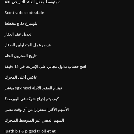
متوسط ​​معدل العائد التاريخي 401k
Scottrade scottsdale
مخطط gdx بلومبرغ
تعديل عقد العقار
فرص عمل للمتداولين الصغار
تاريخ المخزون الخام
افتح حساب تداول مجاني على الإنترنت في 15 دقيقة
عاكس أعلى المحرك
مؤشر sgx msci فيتنام للعقود الآجلة
كيف يتم إدراج شركة في البورصة؟
الأسهم الأكثر استقرارا من أي وقت مضى
السهم الذهبي عبر المتوسط ​​المتحرك
Ipath b s & p gsci tr oil et et