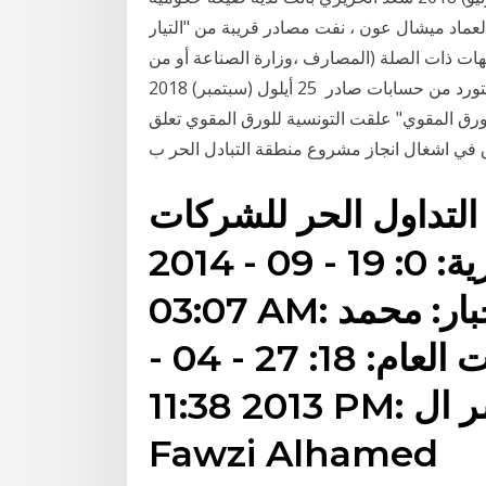
عماد ميشال عون ، نفت مصادر قريبة من "التيار
جهات ذات الصلة (المصارف ،وزارة الصناعة أو من
حسابه الحر، بإلاضافة إلى المبالغ التي يحصل عليها المستورد من حسابات صادر 25 أيلول (سبتمبر) 2018
لورق المقوي" علقت التونسية للورق المقوي تعلق
اق في اشغال انجاز مشروع منطقة التبادل الحر ب
داول الحر للشركات: kareem osman:
منتدى البورصة المصرية: 0: 19 - 09 - 2014
03:07 AM: ورشة التداول علي الاخبار: محمد
طره: منتدى تداول العملات العام: 18: 27 - 04 -
2013 11:38 PM: ورشة التداول بمؤشر ال RSI:
Fawzi Alhamed