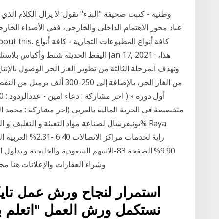
وطنية - كتبت صحيفة "البناء" تقول: لا يزال الكلام الذي
محور الاهتمام الداخلي والخارجي، ففي الأصداء الخارجيّة بر
اليفط الحديثة شنط وأكياس بلاستك - جميع أن
من الغاز الحر، بالإضافة إلى 50
9.90% الصفحة 83-الاسهم السعودية والخليجية 
وشراء العقارات والإعلانات هنا م
استمرار لنجاح ورش عمل تايكو
نستكمل ورش العمل "اتعلم 