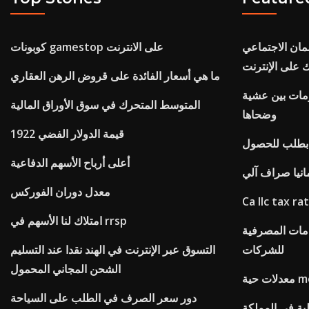
مان الاجتماعي
كوبونات gamestop على الانترنت
 على الإنترنت
ما هي أسعار الفائدة على قروض الرهن العقاري
ومات بين عشية
المتوسط ​​المتحرك في سوق الأوراق المالية
وضحاها
قيمة الدولار الفضي 1922
أعلى أرباح الأسهم الدفاعية
مانيا صراف آلي
معدل دوران الفوركس
Ca llc tax ra
امتلاك لنا الأسهم في rrsp
دمات المصرفية
للشركات
التسوق عبر الإنترنت في الهند نقدا عند التسليم
الشحن المجاني المحمول
 حية mcx
دور سعر الصرف في الطلب على السياحة
ية في المملكة