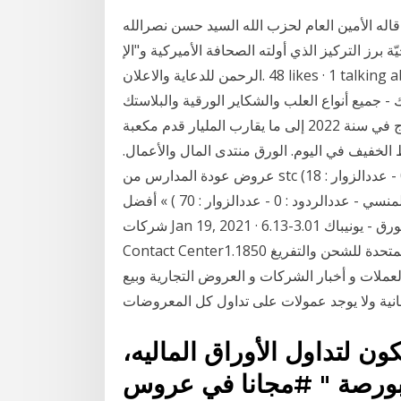
 قاله الأمين العام لحزب الله السيد حسن نصرالله
ز التركيز الذي أولته الصحافة الأميركية و"الإ ‎عباد
الرحمن للدعاية والاعلان‎. 48 likes · 1 talking about this. ‎كافة أنواع المطبوعات التجارية - كافة أنواع
واع العلب والشكاير الورقية والبلاستك‎ Jan 17, 2021 · هذا،
وتهدف المرحلة الثالثة من تطوير الغاز الحر الوصول بالإنتاج في سنة 2022 إلى ما يقارب المليار قدم مكعبة
2-300 ألف برميل من النفط الخفيف في اليوم. الورق منتدى المال والأعمال.
عروض عودة المدارس من stc (اخر مشاركة : دعاء امين - عددالردود : 0 - عددالزوار : 18 ) » أول دورة
متخصصة في الحرية المالية بالعربي (اخر مشاركة : محمد المنسي - عددالردود : 0 - عددالزوار : 70 ) » أفضل
شركات Jan 19, 2021 · يونيفرسال لصناعة مواد التعبئة و التغليف و الورق - يونيباك 3.01-6.13% Raya
Contact Centerراية لخدمات مراكز الاتصالات 6.40 -2.31% العربية المتحدة للشحن والتفريغ 1.1850
و تداول العملات و أخبار الشركات و العروض التجارية وبيع
جانية ولا يوجد عمولات على تداول كل المعروضات
ن لتداول الأوراق الماليه،
بورصة " #مجانا في عروس