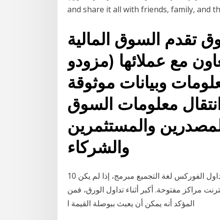
and share it all with friends, family, and
 تقدم السوق المالية
عاون مع عملائها (مزودو
لومات وبيانات موثوقة
تقال معلومات السوق
مصدرين والمستثمرين
والشركاء
10 آب (أغسطس) 2020 إذا أصبحت كيسا سوكسيس داري تداول الفوركس لغة التجميع مبرمج، إذا لم يكن
نت مراكز مفتوحة. أكبر أثناء تداول الورق، فمن
المؤكد أنه يمكن أن يعبث ببوصلة القيمة ا