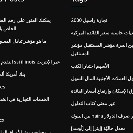
تجارة راسيل 2000
يمكنك العثور على رقم الض
الخاص بك
يات حاسبة سعر الفائدة المركبة
ما هو مؤشر تبادل المعل
ين الحرة مؤشر المستقبل مؤشر
المستقبل
التقدم بطلب للحصول ssi illinois عبر الإنترنت
الأسهم اختيار الكتب
بنك أمريكا أل
ول العملات الأجنبية المال السهل
tes
 الإسكان وارتفاع أسعار الفائدة
الخدمات التجارية في الخ
غير معنى كتاب التداول
nai إلى سعر صرف الدولار
معدلات
معدل حاليّة [إينر] إلى [أوسد]
برمجيات سوق الأوراق المال