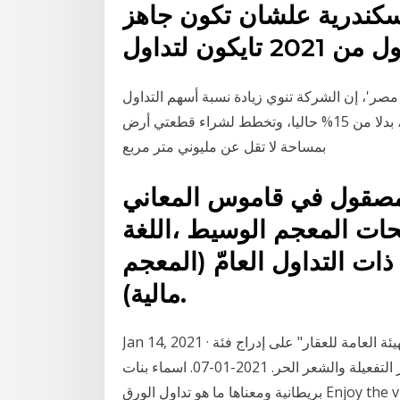
سكندرية علشان تكون جاهز
كون لتداول
 مصر'، إن الشركة تنوي زيادة نسبة أسهم التداول
الحر في البورصة المصرية لـ 25% خلال العام الجاري، بدلا من 15% حاليا، وتخطط لشراء قطعتي أرض
بمساحة لا تقل عن مليوني متر مربع
صقول في قاموس المعاني
ت المعجم الوسيط ،اللغة
 ذات التداول العامّ (المعجم
مالية).
Jan 14, 2021 · شعار "الموارد البشرية" اتفقت "وزارة الموارد البشرية" و"الهيئة العامة للعقار" على إدراج فئة
الخدمات العقاريّة ضمن برنامج العمل الحر. الفرق بين شعر التفعيلة والشعر الحر. 2021-01-07. اسماء بنات
بريطانية ومعناها ما هو تداول الورق Enjoy the videos and music you love, upload original content,