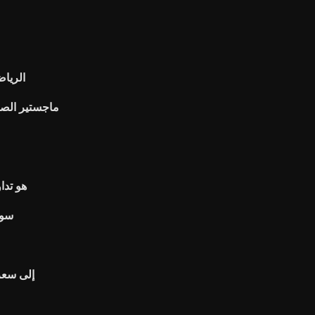
الرياض
ماجستير الص
هو تدا
سوق
بين البنوك ra