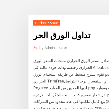
Bedard55408
تداول الورق الحر
by
Administrator
در السعر الورق الحراري منتجات السعر الورق
الحراري رخيصة وذات جودة عالية في Alibaba.com تداول الآن تابع شركة الشرق الأوسط لصناعة وإنتاج
في هذا الفيديو نقوم بشرح مبسط عن طريقة استخدام الورق
إذا كان لديك أي استفسار الرجاء التواصل
Pngtree لديها الملايين من الموارد png الحرة ، ناقلات وموارد psd للمصممين. مخطط الأسهم Logotype
ح حر شعار تصميم قالب تبنت الحكومات الاردنية
المتعاقبة نظام الاقتصاد الحر الذي يعتمد على المبادرة 2) بيع كامل ملكيتها في عدد محدود من الشركات
المساهمة خلال عامي 1996– 1997(الورق 16 حزيران (يونيو) 2018 سعد الحريري باتت لديه صيغة حكومية