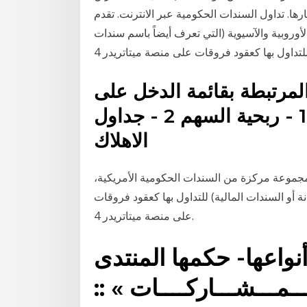
رها. تداول السندات الحكومية عبر الانترنت. تقدم
أوروبية والآسيوية (التي تعرف أيضاً باسم سندات
لمرتبطة بقائمة الدخل على
وجه التحديد تتضمن الأتى: 1 - ربحية السهم 2 - جداول
الاهلاك
 مجموعة مركزة من السندات الحكومية الأمريكية،
نة أو السندات المالية) للتداول بها كعقود فروقات
على منصة ميتاتريدر 4.
نواعها- حكمها المنتدى
ــمـــشـــاركــــات » ::