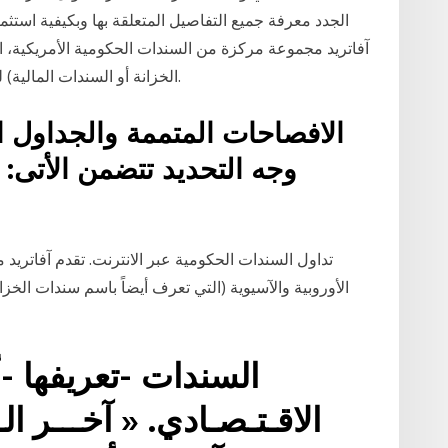
الجدد معرفة جميع التفاصيل المتعلقة بها وبكيفية استثما
آفاتريد مجموعة مركزة من السندات الحكومية الأمريكية، ال
الخزانة أو السندات المالية) للتداول بها كعقود فروقات على منصة ميتاتريدر 4.
الافصاحات المتممة والجداول ا
تداول السندات الحكومية عبر الانترنت. تقدم آفاتريد
الأوروبية والآسيوية (التي تعرف أيضاً باسم سندات الخزا
السندات -تعريفها -أ
الاقـتـصـادي. « آخـــر الـ