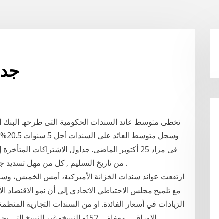
جدا
من تاريخ التسليم , كل من مهل تسديد جـداول الاشتراكـات العائدة لمدات استحقاق 1981 .
مع تلميح مجلس الاحتياطي الاتحادي إلى أن نمو الاقتصاد ا
الزيادات في أسعار الفائدة. او من السندات التجارية المنظم
الاوراق ــ معفاة ــ 152- النسخ- غير