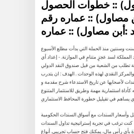
ن مصاول) :: خطوات الحصول
ن مصاول) :: عماره رقم
ت وسنتين منذ الحملة التي بدأت مطلع الأسبوع
لكة لسد عجزٍ متنامٍ في الموازنة. - إعداد أي
الشعبة من قبل صندوق النقد الدولي (imf) أو بعثات اجنبية . - إعداد وإصدار حساب
المركز النقدي لهذه الوحدات . الهدف : ان يتدرب
دات لأصحابها عن تاريخ الاستدعاء شرح مقدمة و
كأداة استثمارية مهمة وطريق للاستثمار المتنوع
ي يساهم في تقيليل خطورة المحافظ الاستثماري
لأجل وأسعار السندات مع أسواق السندات الحكومية
ا كنت ترغب في تجربة إستراتيجية تداول السندات
ة بأي رأس مال، يمكنك فتح حساب تجريبي. أنواع