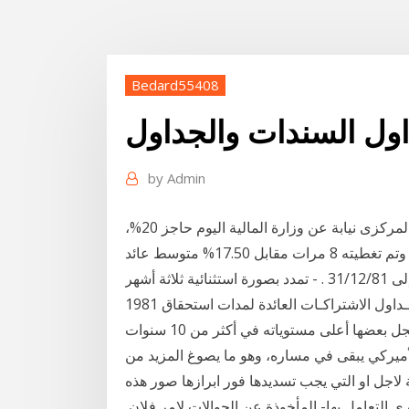
Bedard55408
ول السندات والجداول
by
Admin
تخطى متوسط عائد السندات الحكومية التى طرحها البنك المركزى نيابة عن وزارة المالية اليوم حاجز 20%،
وسجل متوسط العائد على السندات أجل 5 سنوات 20.5% وتم تغطيته 8 مرات مقابل 17.50% متوسط عائد
فى مزاد 25 أكتوبر الماضى. جداول الاشتراكات المتأخرة إلى 31/12/81 . - تمدد بصورة استثنائية ثلاثة أشهر
ارتفعت عوائد سندات الخزانة الأميركية، أمس الخميس، وسجل بعضها أعلى مستوياته في أكثر من 10 سنوات
لأميركي يبقى في مساره، وهو ما يصوغ المزيد من
ة لاجل او التي يجب تسديدها فور ابرازها صور هذه
 النسخ التي يجري التعامل بها- المأخوذة عن الحوالات لامر فلان,