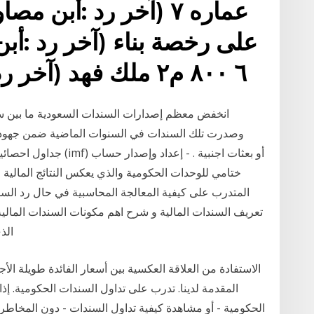
عماره ٧ (آخر رد :أب
على رخصة بناء (آخر رد :أب
٦ ٨٠٠ م٢ ملك فهد (آخر رد :أبن مصاول) :: عماره
انخفض معظم إصدارات السندات السعودية ما بين سن
وصدرت تلك السندات في السنوات الماضية ضمن جهود المم
جداول احصائية تطلب من 
ختامي للوحدات الحكومية والذي يعكس النتائج المالية و
المتدرب على كيفية المعالجة المحاسبية في حال رد السن
تعريف السندات المالية و شرح اهم مكونات السندات الماليه 
الذ
الاستفادة من العلاقة العكسية بين أسعار الفائدة طويلة ا
المقدمة لدينا. تدرب على تداول السندات الحكومية. إذ
الحكومية - أو مشاهدة كيفية تداول السندات - دون المخاطر