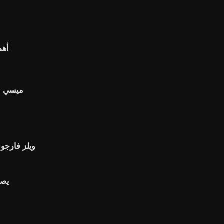
أهم
ميسي عل
ويلز فارجو 
كيفية وضع السياج e