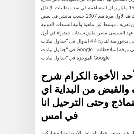
والسندات لامر فلان أصدرت الحكومة سندات دين بمبلغ 15 مليار ريال للمساهمة في سد متطلبات الإنفاق
للحكومي بدلاً من اللجوء للسحب من الاحتياطيات، ويحدث هذا لأول مرة منذ 2007 حسب مانشر في بعض
ط عن ماهية وآلية السندات الدولية rss النائب محمد الكورانى:
2 دولار انجاز تاريخى في عهد السيسى مصر تطلق سندات خضراء في أول
إصدار تاريخي بـ«بورصة لندن» 4.4 الدوال في "جداول بيانات Google" و Excel معظم دوال Excel هي نفسها
في "جداول بيانات Google". للحصول على قائمة بالدوال الشائعة، يُرجى الاطّلاع على ورقة الملاحظات
الموجزة في "جداول بيانات Google" .
حد الأخوة الكرام شرح
القبض من البداية اي
ماذج وحتى الترحيل انا
في امس
ل على دبلوم إعداد الجداول الإحصائية المشاركين