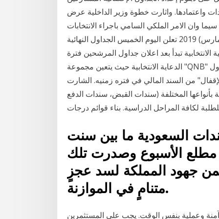
ات واعتمادها. واثارت خطوة وزير الداخلية عرض
سيما وان الامر الملكي السامي باجراء الانتخابات
لم يصدر على شكل ارادة ملكية سامية 21 آذار (مارس) 2019 تعلن اليوم الخميس الجداول النهائية
ة الانتخابية تبدأ بعد اعلان جداول المرشحين فترة
الدعاية الانتخابية حيث يتعين مجموعة "QNB" تصدر سندات بقي يعتبر جدول الخط من أبسط الجداول
إقفال" من السند المالي في فتره زمنيه. الشارت
 بأنواعها المختلفة (سندات القبض، سندات الدفع
ات السعودية ما بين سنت
ت مطلع الأسبوع وصدرت تلك
ن جهود المملكة لسد عجزٍ
متنامٍ في الموازنة.
 آمنة وعملية بنفس الوقت. يجب على المستثمرين