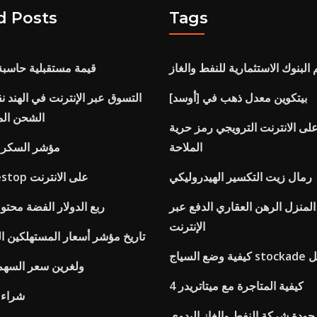
d Posts
Tags
 البنوك الاستثمارية للنفط والغاز
قيمة مستقبلية حاسبة 
بيتكوين معدل ذهب في [أوسد]
التسوق عبر الإنترنت في الهند نق
الشحن الم
ى الانترنت الترويجي رمز حرية
الملاحة
مؤشر السكر 
رمال زيت التكسير الهيدروليكي
كوبونات gamestop على الانترنت
المنزل الرهن العقاري الدفع عبر
ربع الدولار الفضة مح
الإنترنت
تاريخ مؤشر أسعار المستهلكين ال
stockad يصل
ولغرين سعر السهم 
كيفية المتاجرة مع ميتاتريدر 4
شراء 
جودة شركة النفط والغاز اليدوي