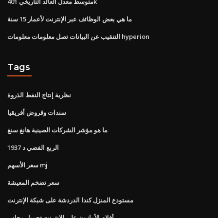
متوسط ​​معدل العائد التاريخي 401k
ما هي بعض الوظائف عبر الإنترنت لأعمار 15 سنة
التنقيب عن البيانات تصل معلومات معلومات hyperion
Tags
نظرية إنتاج النفط الذروة
سندات وقروض أفريقيا
ما هو مؤشر الشركات الصينية هانغ سنغ
1937 الربع الفضي د
سعر الأسهم mj
سعر تضخم المعيشة
مستودع المنزل كندا الدردشة على شبكة الإنترنت
أفلام الأمازون على الإنترنت تحميل مجاني