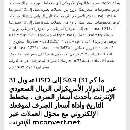
سنوات! الدولار الأمريكي إلى مخطط اليورو. يتيح لك مخطط usd/eur هذا
عرض محفوظات أسعار هذا الزوج من العملات لفترة تصل إلى 10 سنوات!
الدولار الأمريكي إلى مخطط الين الياباني. يتيح لك مخطط usd/jpy هذا
عرض محفوظات أسعار هذا الزوج من العملات لفترة تصل إلى 10 سنوات!
إلى الدولار الأمريكي من الدولار الأمريكي; يورو: 1 eur = usd 1.213 : 1
usd = eur 0.825: ليرة تركية: 1 try = usd 0.134 : 1 usd = try 7.456:
ريال سعودي: 1 sar = usd 0.267 : 1 usd = sar 3.751: درهم اماراتي: 1
aed = usd 0.272 : 1 usd = aed 3.673: ريال عماني: 1 omr = usd 2
الثلاثاء ١٩ يناير ٢٠٢١. كريدي أجريكول يقدم أعلى سعر لشراء الدولار
بقيمة ١٥٫٦٦ جم بنك الشركة المصرفية العربية الدولية saib يقدم أقل
سعر لبيع الدولار ١٥٫٦٩ جم
تحويل 31 USD إلى SAR (ما كم 31
الدولار الأمريكيإلى الريال السعودي) عبر
الإنترنت بأحدث أسعار الصرف ، مخطط
التاريخ وأداة أسعار الصرف لموقعك
الإلكتروني مع محوّل العملات عبر
الإنترنت mconvert.net