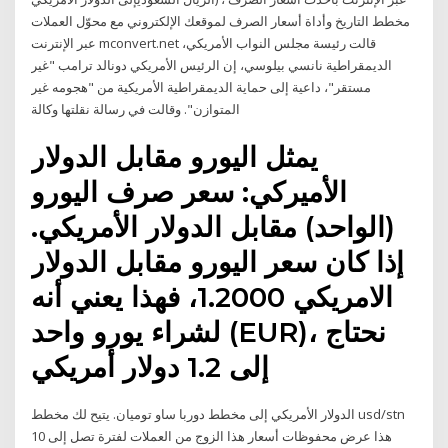
مخطط التاريخ وأداة أسعار الصرف لموقعك الإلكتروني مع محوّل العملات
عبر الإنترنت mconvert.net قالت رئيسة مجلس النواب الأمريكي،
الديمقراطية نانسي بيلوسي، إن الرئيس الأمريكي دونالد ترامب "غير
مستقر"، داعية إلى حماية الديمقراطية الأمريكية من "هجومه غير
المتوازن". وقالت في رسالة نقلتها وكالة
يمثل اليورو مقابل الدولار
الأميركي: سعر صرف اليورو
(الواحد) مقابل الدولار الأمريكي.
إذا كان سعر اليورو مقابل الدولار
الامريكي 1.2000، فهذا يعني أنه
لشراء يورو واحد (EUR)، نحتاج
إلى 1.2 دولار أمريكي
الدولار الأمريكي إلى مخطط دوربا ساو توميان. يتيح لك مخطط usd/stn
هذا عرض محفوظات أسعار هذا الزوج من العملات لفترة تصل إلى 10