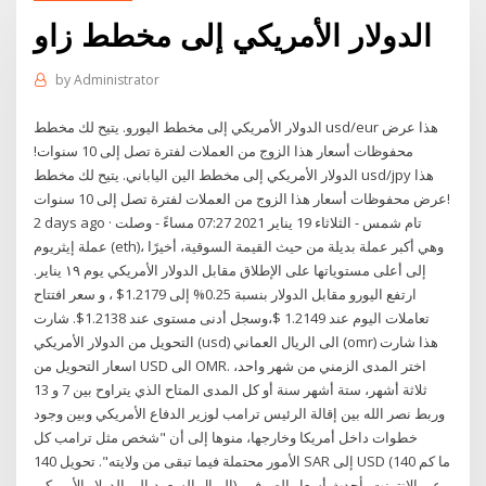
الدولار الأمريكي إلى مخطط زاو
by
Administrator
الدولار الأمريكي إلى مخطط اليورو. يتيح لك مخطط usd/eur هذا عرض
محفوظات أسعار هذا الزوج من العملات لفترة تصل إلى 10 سنوات!
الدولار الأمريكي إلى مخطط الين الياباني. يتيح لك مخطط usd/jpy هذا
عرض محفوظات أسعار هذا الزوج من العملات لفترة تصل إلى 10 سنوات!
2 days ago · تام شمس - الثلاثاء 19 يناير 2021 07:27 مساءً - وصلت
عملة إيثريوم (eth)، وهي أكبر عملة بديلة من حيث القيمة السوقية، أخيرًا
إلى أعلى مستوياتها على الإطلاق مقابل الدولار الأمريكي يوم ١٩ يناير.
ارتفع اليورو مقابل الدولار بنسبة 0.25% إلى 1.2179$ ، و سعر افتتاح
تعاملات اليوم عند 1.2149 $،وسجل أدنى مستوى عند 1.2138$. شارت
التحويل من الدولار الأمريكي (usd) الى الريال العماني (omr) هذا شارت
اسعار التحويل من USD الى OMR. اختر المدى الزمني من شهر واحد،
ثلاثة أشهر، ستة أشهر سنة أو كل المدى المتاح الذي يتراوح بين 7 و 13
وربط نصر الله بين إقالة الرئيس ترامب لوزير الدفاع الأمريكي وبين وجود
خطوات داخل أمريكا وخارجها، منوها إلى أن "شخص مثل ترامب كل
الأمور محتملة فيما تبقى من ولايته". تحويل 140 SAR إلى USD (ما كم 140
الريال السعوديإلى الدولار الأمريكي) عبر الإنترنت بأحدث أسعار الصرف ،