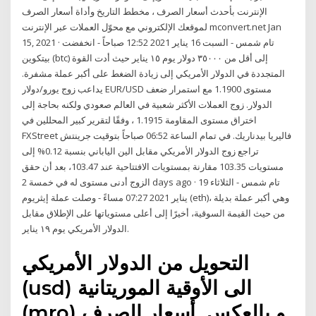
الإنترنت بأحدث أسعار الصرف ، مخطط التاريخ وأداة أسعار الصرف
لموقعك الإلكتروني مع محوّل العملات عبر الإنترنت mconvert.net Jan
15, 2021 · تام شمس - السبت 16 يناير 2021 12:52 صباحاً - انخفضت
بيتكوين (btc) إلى أقل من ٣٥٠٠٠ دولار يوم ١٥ يناير حيث أدت القوة
المتجددة في الدولار الأمريكي إلى زيادة الضغط على أكبر عملة مشفرة.
يداعب زوج يورو/دولار EUR/USD مستوى 1.1900 مع استمرار ضعف
الدولار. زوج العملات الأكثر شعبية في العالم صعودي ولكنه بحاجة إلى
اختراق مستوى المقاومة 1.1915 ، وفقًا لتقرير كبير المحللين في
FXStreet فاليريا بيدناريك. في تمام الساعة 06:52 صباحاً بتوقيت جرينتش
تراجع زوج الدولار الأمريكي مقابل الين الياباني بنسبة 0.12% إلى
مستويات 103.35 مقارنة بمستويات الافتتاحية عند 103.47، بعد أن حقق
الزوج أدنى مستوى له في خمسة 2 days ago · تام شمس - الثلاثاء 19
يناير 2021 07:27 مساءً - وصلت عملة إيثريوم (eth)، وهي أكبر عملة بديلة
من حيث القيمة السوقية، أخيرًا إلى أعلى مستوياتها على الإطلاق مقابل
الدولار الأمريكي يوم ١٩ يناير.
التحويل من الدولار الأمريكي
(usd) الى الأوقية الموريتانية
(mro) و بالعكس. أسعار الصرف