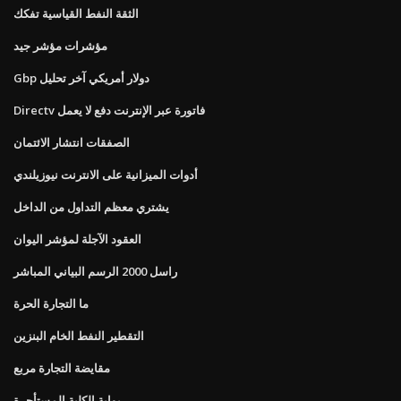
الثقة النفط القياسية تفكك
مؤشرات مؤشر جيد
Gbp دولار أمريكي آخر تحليل
Directv فاتورة عبر الإنترنت دفع لا يعمل
الصفقات انتشار الائتمان
أدوات الميزانية على الانترنت نيوزيلندي
يشتري معظم التداول من الداخل
العقود الآجلة لمؤشر اليوان
راسل 2000 الرسم البياني المباشر
ما التجارة الحرة
التقطير النفط الخام البنزين
مقايضة التجارة مربع
بوابة الكلية المستأجرة