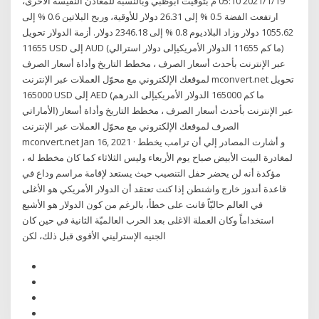
2021/1/19 05:10 م بتوقيت أبوظبي وبالنسبة للمعادن النفيسة الأخرى،
ارتفعت الفضة 0.5 % إلى 26.31 دولار للأوقية، وربح البلاتين 0.6 % إلى
1055.62 دولار وزاد البلاديوم 0.8 % إلى 2346.18 دولار. أزمة الدولار تحويل
11655 USD إلى AUD (ما كم 11655 الدولار الأمريكيإلى دولار استرالي)
عبر الإنترنت بأحدث أسعار الصرف ، مخطط التاريخ وأداة أسعار الصرف
لموقعك الإلكتروني مع محوّل العملات عبر الإنترنت mconvert.net تحويل
165000 USD إلى AED (ما كم 165000 الدولار الأمريكيإلى الدرهم
الأماراتي) عبر الإنترنت بأحدث أسعار الصرف ، مخطط التاريخ وأداة أسعار
الصرف لموقعك الإلكتروني مع محوّل العملات عبر الإنترنت
mconvert.net Jan 16, 2021 · و أشارت المصادر إلي أن ترامب يخطط
لمغادرة البيت الأبيض صباح يوم الأربعاء وليس الثلاثاء كما كان مخطط له ،
مؤكدة أنه لن يحضر حفل التنصيب حيث يستعد لإقامة مراسم وداع في
قاعدة أندوز خارج واشنطن إذا كنت تعتقد أن الدولار الأمريكي هو الأغلى
في العالم حاليّاً فانت على خطأ، بالرغم من كون الدولار هو الأشيع
استخداماً وكان العملة الاغلى بعد الحرب العالميّة الثانية في حين كان
الجنيه الإسترليني الأقوى قبل ذلك، لكن