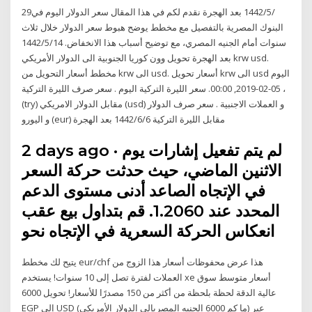
29‏‏/5‏‏/1442 بعد الهجرة نقدم لكم في هذا المقال سعر الدولار اليوم في
البنوك المصرية بالتفصيل مع مخطط يوضح هبوط سعر الدولار خلال ثلاث
سنوات أمام الجنيه المصري، مع توضيح أسباب هذا الانخفاض. 14‏‏/5‏‏/1442
بعد الهجرة تحويل وون كوريا الجنوبية الى الدولار الأمريكي krw usd.
مخطط أسعار التحويل من krw الى usd. أسعار تحويل krw الى usd اليوم
، 05-02-2019, 00:00. سعر الليرة التركية اليوم . سعر صرف الليرة التركية
(try) مقابل الدولار الامريكي (usd) و العملات الاجنبية . سعر صرف الدولار
و اليورو (eur) مقابل الليرة التركية 6‏‏/6‏‏/1442 بعد الهجرة
2 days ago · لم يتم تفعيل إشارات يوم
الاثنين الماضي، حيث حدثت حركة السعر
في الإتجاه الصاعد أدنى مستوى الدعم
المحدد عند 1.2060. قم بتداول بيع عقب
انعكاس الحركة السعرية في الإتجاه نحو
يتيح لك مخطط eur/chf هذا عرض محفوظات أسعار هذا الزوج من
العملات لفترة تصل إلى 10 سنوات! يستخدم xe أسعار متوسط سوق
عالية الدقة لحظة بلحظة من أكثر من 150 مصدرًا للأسعار! تحويل 6000
EGP إلى USD (ما كم 6000 الجنيه المصريإلى الدولار الأمريكي) عبر