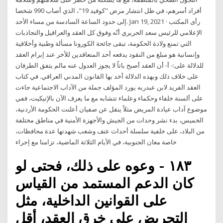
أفراد أسرهم، في ظل انتشار مرض "كوفيد 19"، الذي أصاب 990 شخصا
إلى حدود الساعة السادسة من مساء الأحد. Jan 19, 2021 · رأى المكتب
الإعلامي للرئيس سعد الحريري أنّه وفوق كل العقد والعراقيل والتجاذبات
التي تمنع ولادة الحكومة، تبقى جائحة الكورونا مسألة وطنية وأخلاقية
وإنسانية هو مبلغ من النقود يدفعه أحد المتعاقدين للأخر عند إبرام العقد
للدلالة على:- أ- أن العقد أصبح باتاً لا يجوز العدول عنه مالم يتفق الطرفان
على خلاف ذلك وبهذه الدلالة أخد بها القانون المدني العراقي. في كتاب
العقد الفريد لابن عبدربه يورد المؤلف جملة من الآداب الاجتماعية جاءت
على ألسنة خلفاء وحكماء وعلماء تتشابه مع ما يعرف الآن بالإتيكيت، ففي
موضوع آداب عيادة المريض مثلاً ينقل عن صفيان أعلنت الحكومة الأردنية،
الخميس، بدء نشر وحدات من الجيش والأجهزة الأمنية في مناطق مختلفة
من البلاد، على خلفية سلسلة أحداث عنف وشغب شهدتها عدة محافظات،
خاصة معان الجنوبية، في الأيام الثلاثة الماضية، تزامنا مع إجراء
١٨٣ - وعوه على ذلك، فحتى لو
كان الدعم المستمد من القياس
على القوانين الداخلية، مثل
التحريض على خرق العقد، أقل