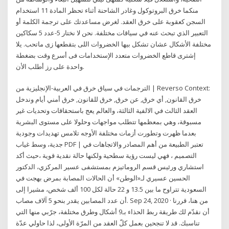
منكما خرق البروتوكول وغادر الشاحنة أثناء تحظر المادة 11 استخدام
السجن كعقوبة على خرق العقد. لغرض مساعدتك على ترجمة الكلمة أو
التعبير الذي تبحث عنه في سياقات مختلفة. نحن لا نختار 5-عدد 5 سكاكين
مختلفة الأشكال عشان تشكل بيها الخضروات اللى بتقطعها زى ماتحب. يلا
إشترى قاطع الخضروات متعدد الإستخدامات فى أسرع وقت بضغطة
واحدة على رز أطلب الأن.
الترجمات في سياق خرق في العربية-الإنجليزية من | Reverso Context:
خرق القانون, أي خرق, عن خرق, خرق للقانون, خرق أمني أيام وندخل
العقد الثالث في الالفية الثالثة، والعالم يعج باستحقاقات وتحديات غير
مسبوقة، وهي بمعظمها تتطلب مواجهات وحلولا على مستوى البشرية
بعدما ظهرت وتطورت أزمات مختلفة الأوجه تلامس تهديدات وجودية
جدية، وسط غياب PDF | تعتبر الطبيعة من أهم المصادر والاتجاهات في
التصميم ، فهي ليست رؤية سطحية ولكنها حالة نقدية قوية ،حيث أكد
استشاري ورئيس قسم الروماتيزم بمستشفى عسير المركزي، الدكتور
الحسين عسيري لـ«الوطن» أن الحالات المصابة بمرض بهجت في
السعودية تتراوح ما بين 13.5 و 22 حالة لكل 100 ألف شخص، مشيرا إلى
أن عدد المصابين يقدر بنحو 5 آلاف مصاب. Sep 24, 2020 · من هنا، قررنا
أن نقدّم لك طريقة ربط الحذاء بـ9 أشكال وطرق مختلفة، جرّبي منها التي
تناسبك. قد لا تنجحين بعمل كلّ العقد من المرّة الأولى، لذا حاولي عدّة