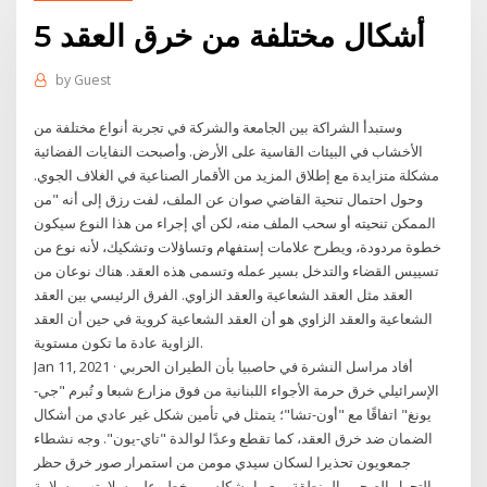
5 أشكال مختلفة من خرق العقد
by
Guest
وستبدأ الشراكة بين الجامعة والشركة في تجربة أنواع مختلفة من
الأخشاب في البيئات القاسية على الأرض. وأصبحت النفايات الفضائية
مشكلة متزايدة مع إطلاق المزيد من الأقمار الصناعية في الغلاف الجوي.
وحول احتمال تنحية القاضي صوان عن الملف، لفت رزق إلى أنه "من
الممكن تنحيته أو سحب الملف منه، لكن أي إجراء من هذا النوع سيكون
خطوة مردودة، ويطرح علامات إستفهام وتساؤلات وتشكيك، لأنه نوع من
تسييس القضاء والتدخل بسير عمله وتسمى هذه العقد. هناك نوعان من
العقد مثل العقد الشعاعية والعقد الزاوي. الفرق الرئيسي بين العقد
الشعاعية والعقد الزاوي هو أن العقد الشعاعية كروية في حين أن العقد
الزاوية عادة ما تكون مستوية.
Jan 11, 2021 · أفاد مراسل النشرة في حاصبيا بأن الطيران الحربي
الإسرائيلي خرق حرمة الأجواء اللبنانية من فوق ​مزارع شبعا​ و تُبرم "جي-
يونغ" اتفاقًا مع "أون-تشا"؛ يتمثل في تأمين شكل غير عادي من أشكال
الضمان ضد خرق العقد، كما تقطع وعدًا لوالدة "تاي-يون". وجه نشطاء
جمعويون تحذيرا لسكان سيدي مومن من استمرار صور خرق حظر
التجول الصحي بالمنطقة، مع ما يشكله من خطر على سلامتهم وسلامة