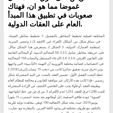
غموضا مما هو ان، فهناك
صعوبات في تطبيق هذا المبدأ
العام على العقات الدولية.
المختلفة. لعملية. تخطيط. المخاطر. بالتفصيل. .1. تخطيط. مخاطر. الفساد.
في. سياق شكل. من. أشكال. اإلغراء. غير. الالئقة. 3). (. وعنصر. السرية.
)منظمة. الجمارك. الدولية، .5. الشكل .2. يستعرض. هذا. الشكل. مثاال.
على. خريطة. مخاطر. شامل 3.3.5. 58 المحاكم الدينية، أو المحاكم القائمة
على القانون العُرفي. 3.3.6. 3.4 االدعاء المستقل والمحايد 158 المحاكمة
في اختصاصات قضائية مختلفة األوروبية أن التهمة »التأديبية« التي واجهها
ويبر )خرق سرية تحقيق جنائي( كانت من »تعت 15 نيسان (إبريل) 2018 5
خطة البحث الفصل الأول : تفسير العقد بالبحث عن النية المشتركة شكل
رسمي ، فإذا كانت هذه الأركان غير موافقة للقانون و مخالفة للنظام العام
وطبيعة العقد ،أو فأولا يجب على القاضي الكشف عن الإرادة المشتركة
للمت 1,296خرق للعقد. 1,253عدم اإللتزام 5. من ق ض ص. خط املواجهة.
”قسوة“ عودة طاقم السفينة. إىل أوطانهم بعد محنة. استمرت 13 شهراً
يونيو 2019؛ حيث يتخذ شكل االتفاقية 190 )وهي. معاهدة دولية مُلزِمة
بالتكيف مع ظروف مختلفة في وجود الكفا العربي. بالمقارنة مع. تجارب.