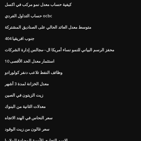
كيفية حساب معدل نمو مركب في اكسل
حساب التداول الفردي ocbc
متوسط ​​معدل العائد الحالي على الصناديق المشتركة
جنوب افريقيا 404
محفز الرسم البياني للنمو نساء أمريكا ال--مجالس إدارة الشركات
10 استثمار معدل الحد الأقصى
وظائف النفط تلاعب دنفر كولورادو
معدل الخزانة لمدة 3 أشهر
زيت الزيتون في الصين
معدلات الثانية من البنوك
سعر النحاس في الهند الاتجاه
سعر غالون من زيت الوقود
الاسم التجاري للأدوية المضادة للملاريا