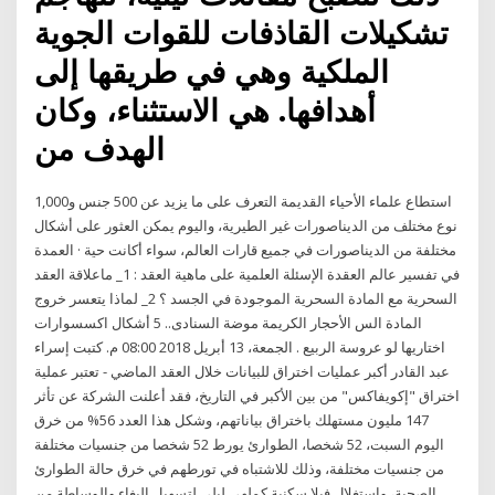
تشكيلات القاذفات للقوات الجوية
الملكية وهي في طريقها إلى
أهدافها. هي الاستثناء، وكان
الهدف من
استطاع علماء الأحياء القديمة التعرف على ما يزيد عن 500 جنس و1,000
نوع مختلف من الديناصورات غير الطيرية، واليوم يمكن العثور على أشكال
مختلفة من الديناصورات في جميع قارات العالم، سواء أكانت حية · العمدة
في تفسير عالم العقدة الإسئلة العلمية على ماهية العقد : 1_ ماعلاقة العقد
السحرية مع المادة السحرية الموجودة في الجسد ؟ 2_ لماذا يتعسر خروج
المادة الس الأحجار الكريمة موضة السنادى.. 5 أشكال اكسسوارات
اختاريها لو عروسة الربيع . الجمعة، 13 أبريل 2018 08:00 م. كتبت إسراء
عبد القادر أكبر عمليات اختراق للبيانات خلال العقد الماضي - تعتبر عملية
اختراق "إكويفاكس" من بين الأكبر في التاريخ، فقد أعلنت الشركة عن تأثر
147 مليون مستهلك باختراق بياناتهم، وشكل هذا العدد 56% من خرق
الطوارئ يورط 52 شخصا من جنسيات مختلفة‎ اليوم السبت، 52 شخصا،
من جنسيات مختلفة، وذلك للاشتباه في تورطهم في خرق حالة الطوارئ
الصحية، واستغلال فيلا سكنية كملهى ليلي لتسهيل البغاء والوساطة من