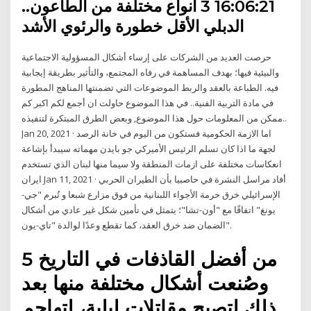
16:06:21 3 أنواع مختلفة من الطاعون..
الدبلي الأقل خطورة والرئوي الأشد
حرصت العديد من الشركات على إرساء أشكال المسؤولية الاجتماعية
والبيئية فيها؛ بهدف المساهمة في رفاه المجتمع، والتأثير بطريقة إيجابية
فيه. الطباعة بالعقد والربط الموضوعات التي تضمنتها المناهج المطورة
في مادة التربية الفنية.. في هذا الموضوع حاولت ان أجمع لكم اكبر كم
ممكن من المعلومات حول هذا الموضوع, وبعض الطرق المبتكرة لتنفيذه..
Jan 20, 2021 · اما الازمة الحكومية فستكون من اليوم في خانة الرصد
لجهة ما اذا كان تسلم الرئيس الأميركي جو بايدن مهماته سيبدأ بإشاعة
انعكاسات مختلفة على ازمات المنطقة ولا سيما منها لبنان الذي تستخدم
ايران Jan 11, 2021 · أفاد مراسل النشرة في حاصبيا بأن الطيران الحربي
الإسرائيلي خرق حرمة الأجواء اللبنانية من فوق ​مزارع شبعا​ و تُبرم "جي-
يونغ" اتفاقًا مع "أون-تشا"؛ يتمثل في تأمين شكل غير عادي من أشكال
الضمان ضد خرق العقد، كما تقطع وعدًا لوالدة "تاي-يون".
5 من أفضل القاذفات في التاريخ
وصُنعت أشكال مختلفة منها بعد
ذلك لتصبح مقاتلات ليلية، لتهاجم