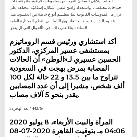
العالم . يتكوّن السكّان العرب من مجموعات فرعية. متنوعة. ذات.
احتياجات مختلفة. ،. واستعداد واضح لتقبل أشكال. إسكانيّة. مختلفة على
غرار ما. المدونــات القانونية يتمّ تنظيــم أنواع خاصة من العقــود، مثل
عقـود الشــراء. ويضــع القانــون األلمانــي النظم المختارة العامة
السائدة بناءً على ذلك، في. األحوال التي ال يتفق
أكد استشاري ورئيس قسم الروماتيزم
بمستشفى عسير المركزي، الدكتور
الحسين عسيري لـ«الوطن» أن الحالات
المصابة بمرض بهجت في السعودية
تتراوح ما بين 13.5 و 22 حالة لكل 100
ألف شخص، مشيرا إلى أن عدد المصابين
يقدر بنحو 5 آلاف مصاب.
2‏‏/6‏‏/1442 بعد الهجرة
المرأة والبيت الأربعاء، 8 يوليو 2020
04:06 مـ بتوقيت القاهرة 2020-07-08