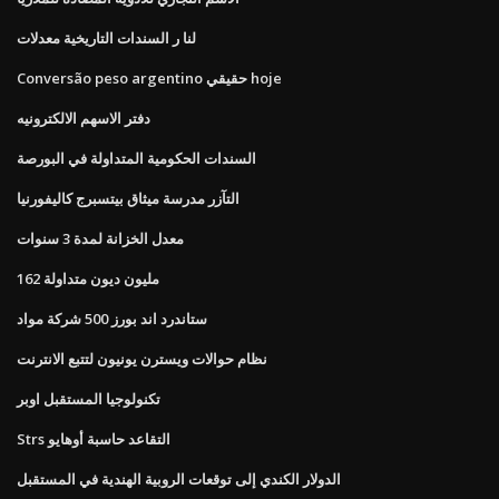
لنا ر السندات التاريخية معدلات
Conversão peso argentino حقيقي hoje
دفتر الاسهم الالكترونيه
السندات الحكومية المتداولة في البورصة
التآزر مدرسة ميثاق بيتسبرج كاليفورنيا
معدل الخزانة لمدة 3 سنوات
162 مليون ديون متداولة
ستاندرد اند بورز 500 شركة مواد
نظام حوالات ويسترن يونيون لتتبع الانترنت
تكنولوجيا المستقبل اوبر
Strs التقاعد حاسبة أوهايو
الدولار الكندي إلى توقعات الروبية الهندية في المستقبل