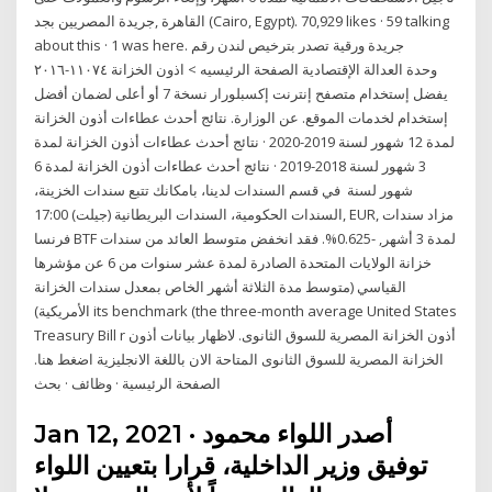
about this · 1 was here. ‎جريدة ورقية تصدر بترخيص لندن رقم
١١٠٧٤-٢٠١٦‎ وحدة العدالة الإقتصادية الصفحة الرئيسيه > اذون الخزانة
يفضل إستخدام متصفح إنترنت إكسبلورار نسخة 7 أو أعلى لضمان أفضل
إستخدام لخدمات الموقع. عن الوزارة. نتائج أحدث عطاءات أذون الخزانة
لمدة 12 شهور لسنة 2019-2020 · نتائج أحدث عطاءات أذون الخزانة لمدة
3 شهور لسنة 2018-2019 · نتائج أحدث عطاءات أذون الخزانة لمدة 6
شهور لسنة في قسم السندات لدينا، بامكانك تتبع سندات الخزينة،
السندات الحكومية، السندات البريطانية (جيلت) 17:00, EUR, مزاد سندات
فرنسا BTF لمدة 3 أشهر, -0.625%. فقد انخفض متوسط العائد من سندات
خزانة الولايات المتحدة الصادرة لمدة عشر سنوات من 6 عن مؤشرها
القياسي (متوسط مدة الثلاثة أشهر الخاص بمعدل سندات الخزانة
الأمريكية) its benchmark (the three-month average United States
Treasury Bill r أذون الخزانة المصرية للسوق الثانوى. ​لاظهار بيانات أذون
الخزانة المصرية للسوق الثانوى المتاحة الان باللغة الانجليزية​ اضغط هنا​.
الصفحة الرئيسية · وظائف · بحث
Jan 12, 2021 · أصدر اللواء محمود
توفيق وزير الداخلية، قرارا بتعيين اللواء