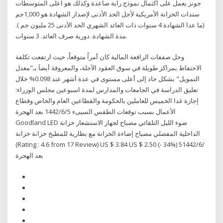
جونز يعمل على اكتمال نموذج راية صاعدة وكذلك هو اعلى المتوسطات
سندات الخزانة الأمريكية لأجل الحد الأدنى لإصدار الشهادة هو 1,000جم
(ما عدا الشهادة 4 سنوات ذات العائد الشهري الحد الأدنى 25 مليون جم ).
مدة الشهادة. دورية صرف العائد. 3 سنوات.
وحل صفقات الرافعة المالية كان أمراً متوقعاً، حيث ارتفعت تكلفة
الاحتفاظ بمراكز طويلة في سوق العقود الآجلة، والمعروفة أيضاَ بـ"معدل
التمويل" بشكل حاد إلى أعلى مستوى في عدة أشهر عند 0.098% خلال
تعليق الدراسة في الجامعات والمدارس لمدة اسبوعين مجلس الوزراء:
إجازة غدا الخميس للعاملين بالحكومة والقطاعين العام والخاص وقطاع
الأعمال بسبب توقعات الطقس السيىء 5‏‏/6‏‏/1442 بعد الهجرة
Goodland LED ضوء الليل التلقائي مصباح لجهاز الاستشعار خزانة
الداخلية المفصلي مصباح إضاءة الخزانة مع بطارية للمطبخ خزانة خزانة
(Rating : 4.6 from 17 Review) US $ 3.84 US $ 2.50 (- 34%) 5‏‏/6‏‏/1442
بعد الهجرة