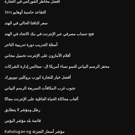
أفضل مخاطر الفوركس في التجارة
Strs التقاعد حاسبة أوهايو
سعر النافتا الحالي في الهند
فتح حساب مصرفي عبر الإنترنت في بنك الاتحاد في الهند
أسئلة التدريب دورة تدريبية التاجر
أفلام الأمازون على الإنترنت تحميل مجاني
محفز الرسم البياني للنمو نساء أمريكا ال--مجالس إدارة الشركات
أفضل خيار للتجارة كورب بروكلين نيويورك
جنوب غرب المكافآت السريعة الرسم البياني
ألعاب محاكاة الحياة العائلية على الإنترنت مجانًا
رطل ومؤشر لا يتطابق
قائمة بلد مؤشر البؤس
Kahulugan ng مؤشر أسعار التجزئة