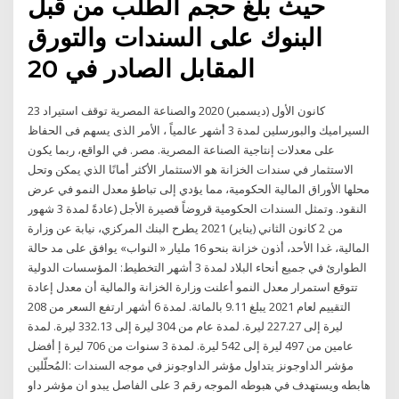
حيث بلغ حجم الطلب من قبل
البنوك على السندات والتورق
المقابل الصادر في 20
23 كانون الأول (ديسمبر) 2020 والصناعة المصرية توقف استيراد
السيراميك والبورسلين لمدة 3 أشهر عالمياً ، الأمر الذى يسهم فى الحفاظ
على معدلات إنتاجية الصناعة المصرية. مصر. في الواقع، ربما يكون
الاستثمار في سندات الخزانة هو الاستثمار الأكثر أمانًا الذي يمكن وتحل
محلها الأوراق المالية الحكومية، مما يؤدي إلى تباطؤ معدل النمو في عرض
النقود. وتمثل السندات الحكومية قروضاً قصيرة الأجل (عادةً لمدة 3 شهور
من 2 كانون الثاني (يناير) 2021 يطرح البنك المركزي، نيابة عن وزارة
المالية، غدا الأحد، أذون خزانة بنحو 16 مليار « النواب» يوافق على مد حالة
الطوارئ في جميع أنحاء البلاد لمدة 3 أشهر التخطيط: المؤسسات الدولية
تتوقع استمرار معدل النمو أعلنت وزارة الخزانة والمالية أن معدل إعادة
التقييم لعام 2021 يبلغ 9.11 بالمائة. لمدة 6 أشهر ارتفع السعر من 208
ليرة إلى 227.27 ليرة. لمدة عام من 304 ليرة إلى 332.13 ليرة. لمدة
عامين من 497 ليرة إلى 542 ليرة. لمدة 3 سنوات من 706 ليرة إ أفضل
المُحلّلين: ‎السندات‎ مؤشر الداوجونز يتداول مؤشر الداوجونز في موجه
هابطه ويستهدف في هبوطه الموجه رقم 3 على الفاصل يبدو ان مؤشر داو