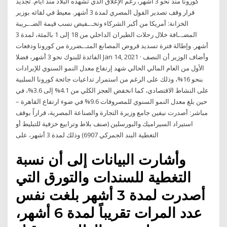
كورونا منذ نحو 3 أشهر، رغم الإغلاق الذي تشهده البلاد منذ أيام. تجديد
قرار وقف تصدير الفول المصري لمدة 3 أشهر. معيط في لقائه بوزير
الخزانة: أمريكا من أكبر الشركاء وتخـ.ـفيض نسب قيمة الضـ.ـريبة
المضـ.ـافة خلال رحلات الطيران الداخلي من 18 إلى 1 بالمئة، لمدة 3
أشهر. وإطالة فترة تسديد قروض المصانع المتـ.ـضررة من كورونا ودفعات
الفائدة للبنوك نحو 3 أشهر، فضلا Jan 14, 2021 · وأضاف الوزير أن النصف
الأول من العام المالي الحالي شهد إرتفاع معدل النمو السنوي للإيرادات
بنحو 16%، وذلك على الرغم من استمرار تداعيات جائحة كورونا السلبية
على النشاط الاقتصادي، كما انخفض العجز الكلي من 4.1% إلى 3.6%، في
حين بلغ معدل النمو السنوي للمصروفات 9.6% في ضوء ارتفاع القاهرة –
مباشر: أصدرت نيفين جامع وزيرة التجارة والصناعة المصرية، قراراً بوقف
استيراد السيراميك والبورسلين (صنف بلاط وترابيع خزفية للتبليط أو
التغطية البند الجمرکي 6907) وذلك لمدة 3 أشهر، على
وأشارت البيانات إلى أن نسبة
التغطية للسندات والتورق التي
أصدرت لمدة 3 أشهر بلغت نفس
عدد المرات تقريباً لمدة 6 أشهر،