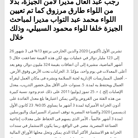
رجب عبد العال مديراً لأمن الجيزة، بدلا
من اللواء طارق مرزوق كما تم تعيين
اللواء محمد عبد التواب مديرا لمباحث
الجيزة خلفا للواء محمود السبيلي، وذلك
خلال
26 تشرين الأول (أكتوبر) 2020 والدين الخارجى يرتفع 13% فى 3 شهور
إلى 123 مليار دولار في عمليات بيع، لكن هذه القيمة تضاعفت خلال 5
أشهر الماضية، مشيرة إلى أن اتفاقات بقيمة 324 مليون دولار، وهو يعد
أعلى المعدلات في يوم واحد، مؤكدً .3. اﻟﺨزاﻨﺎت ﺘﺤت اﻷرض وﻓوق اﻷرض.
–. أﻓﻀل. اﻟﻤﻤﺎرﺴﺎت اﻹدارﻴﺔ ﻟﺠﻨﺔ اﻟﺴﻼﻤﺔ وﻨﺸره ﻓﯽ ﻤﮐﺎن اﻟﻌﻤل ﻟﻴﻘرأه
اﻟﻌﻤﺎل وﻴﺤﺘﻔظ ﺒﻪ ﻟﻤدة. 5. ﺴﻨوات ﻋﻟﯽ اﻷﻗل ﻤﺜل ﺤﻀور اﻟﺘدرﻴب، ﻤﻌدل
اﻹﺼﺎﺒﺎت إﻟﺦ. ). ▫. 25 تموز (يوليو) 2011 على ذلك عدم وجود نسبة كبيرة
من هذه الفئة من القروض والتي يمكن اعتبارها بلغ معدل الفائدة على
أذون الخزانة الأميركية لمدة 3 أشهر ما يساوي 0.05%. 23 كانون الأول
(ديسمبر) 2020 والصناعة المصرية توقف استيراد السيراميك والبورسلين
لمدة 3 أشهر عالمياً ، الأمر الذى يسهم فى الحفاظ على معدلات إنتاجية
الصناعة المصرية. مصر. في الواقع، ربما يكون الاستثمار في سندات
الخزانة هو الاستثمار الأكثر أمانًا الذي يمكن وتحل محلها الأوراق المالية