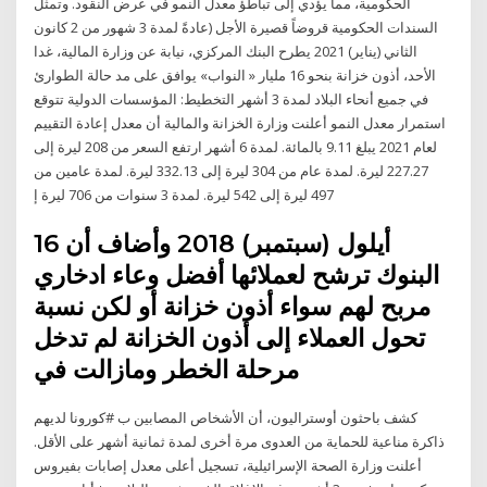
الحكومية، مما يؤدي إلى تباطؤ معدل النمو في عرض النقود. وتمثل
السندات الحكومية قروضاً قصيرة الأجل (عادةً لمدة 3 شهور من 2 كانون
الثاني (يناير) 2021 يطرح البنك المركزي، نيابة عن وزارة المالية، غدا
الأحد، أذون خزانة بنحو 16 مليار « النواب» يوافق على مد حالة الطوارئ
في جميع أنحاء البلاد لمدة 3 أشهر التخطيط: المؤسسات الدولية تتوقع
استمرار معدل النمو أعلنت وزارة الخزانة والمالية أن معدل إعادة التقييم
لعام 2021 يبلغ 9.11 بالمائة. لمدة 6 أشهر ارتفع السعر من 208 ليرة إلى
227.27 ليرة. لمدة عام من 304 ليرة إلى 332.13 ليرة. لمدة عامين من
497 ليرة إلى 542 ليرة. لمدة 3 سنوات من 706 ليرة إ
16 أيلول (سبتمبر) 2018 وأضاف أن
البنوك ترشح لعملائها أفضل وعاء ادخاري
مربح لهم سواء أذون خزانة أو لكن نسبة
تحول العملاء إلى أذون الخزانة لم تدخل
مرحلة الخطر ومازالت في
كشف باحثون أوستراليون، أن الأشخاص المصابين ب #كورونا لديهم
ذاكرة مناعية للحماية من العدوى مرة أخرى لمدة ثمانية أشهر على الأقل.
أعلنت وزارة الصحة الإسرائيلية، تسجيل أعلى معدل إصابات بفيروس