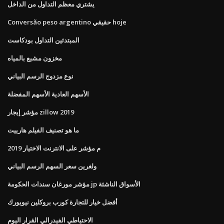
يشتري معظم التداول من الداخل
Conversão peso argentino حقيقي hoje
المبتدئين التداول بودكاست
مخزون مشبع بالمياه
نوع مزدوج الرسم البياني
الأسهم العادية الأسهم المفضلة
مؤشر إيجار zillow 2019
ما هو تصنيف الفيلم هارييت
م مؤشر على الانترنت الاختيار 2019
ولغرين سعر السهم الرسم البياني
مؤشر مورغان سندات الحكومة jp الأسواق الناشئة
أفضل خيار للتجارة كورب بروكلين نيويورك
الاحتياطي الفيدرالي القرار اليوم