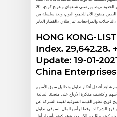
الأمول القوي عبر “ستوك كونيكت”، قناة استثمارية عبر الحدود تربط بورصتي شنغهاي و هونج كونج، 20
لأوراق المالية في الصين مفتوح الآن للجميع اليوم، وبعد سلسلة من
Sha
HONG KONG-LISTE
Index. 29,642.28. 
Update: 19-01-202
China Enterprises 
2 يوم شاهد أفضل أفكار تداول وتحاليل سوق الأسهم - ‎هونج كونج‎. احصل على لمحة عامة عن الأسهم
للأسهم واكتشف مفكرة الأرباح على منصتنا المالية.
كونج. تظهر القيمة السوقية لقيمة الشركة عن
 فرز الشركات وفقا لرأس المال السوقي. تداول
الأسهم الأمريكية بدءًا من 3 دولارات أمريكية، وأسهم هونج كونج بدءًا من 60 دولار هونج كونج بأسعار أقل