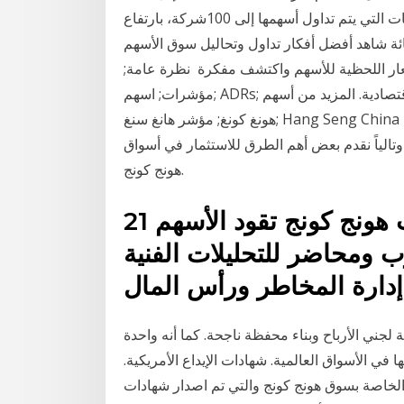
الشركات المدرجة فيه، ليصل بذلك إجمالي عدد الشركات التي يتم تداول أسهمها إلى 100شركة، بارتفاع
 المائة شاهد أفضل أفكار تداول وتحاليل سوق الأسهم - ‎هونج كونج‎. احصل على لمحة عامة
لأسعار اللحظية للأسهم واكتشف مفكرة نظرة عامة;
مؤشرات; اسهم; ADRs; صناديق التداول; العقود الآجلة; عملات; سندات; مؤشرات اقتصادية. المزيد من أسهم
هونغ كونغ; مؤشر هانغ سنغ; Hang Seng China Enterprises سوق الأسهم والمال في هونج كونج يجتذب
تالياً نقدم بعض أهم الطرق للاستثمار في أسواق
هونج كونج.
21 آب (أغسطس) 2019 توترات هونج كونج تقود الأسهم
ب ومحاضر للتحليلات الفنية
 لجني الأرباح وبناء محفظة ناجحة. كما أنه واحدة
 في الأسواق العالمية. شهادات الإيداع الأمريكية.
 الخاصة بسوق هونج كونج والتي تم اصدار شهادات