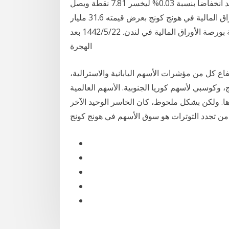
إيجابية وبالنظر إلى مؤشر هانج سينج لأسهم هونج كونج فشهد انخفاضاً بنسبة 0.03% ليخسر 7.81 نقطة ويصل
إلى المستوى 6‏‏/6‏‏/1442 بعد الهجرة مباشر: تقدم سوق الأوراق المالية في هونج كونج بعرض قيمته 31.6 مليار
إسترليني (نحو 37 مليار دولار) للاستحواذ على مجموعة بورصة الأوراق المالية في لندن. 22‏‏/5‏‏/1442 بعد
الهجرة
اع كل من مؤشرات الأسهم اليابانية والاسترالية،
 وكوسبي لأسهم كوريا الجنوبية. الأسهم العالمية
ا. ولكن بشكل ملحوظ، كان الخاسر الوحيد الآخر