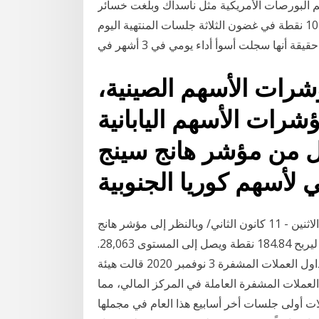
وائم البورصات الأمريكية مثل ناسداك وبلغت خسائر
مؤشر الأسهم في هونج كونج نحو 3.9 بالمائة أو ما يعادل 1079 نقطة في غضون الثلاثة جلسات المنتهية اليوم
ة أنها سجلت أسوأ أداء يومي في 3 أشهر في
شرات الأسهم الصينية،
شرات الأسهم اليابانية
 كل من مؤشر هانج سينج
صعود الأسهم الصينية ببداية الأسبوع - تداول دوت كوم الاثنين - 11 كانون الثاني/ وبالنظر إلى مؤشر هانج
سينج لأسهم هونج كونج فشهد ارتفاعاً بنسبة 0.66% ليربح 184.84 نقطة ويصل إلى المستوى 28,063.
2‏‏/6‏‏/1442 بعد الهجرة هونج كونج تريد تنظيم منصات تداول العملات المشفرة 3 نوفمبر 2020 قالت هيئة
لعملات المشفرة العاملة في المركز المالي، مما
لات أولى جلسات أخر أسابيع هذا العام في مجملها