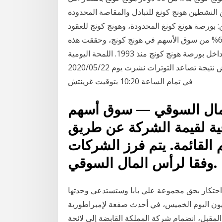
ن هونج كونغ للتبادل والمقاصة المحدودة (hkex) هي بورصة سوق الأوراق المالية والعقود
: بورصة هونغ كونغ المحدودة، وهونج كونج للعقود
المستقبلية. تشكل القيمة السوقية لهذه الشركات نسبة 68% من سوق الأسهم في هونج كونج، وحققت هذه
الشركات أرباحًا بلغت 800 مليار دولار من تداول الأسهم داخل بورصة هونج كونج منذ 1993. اللمحة اليومية
عن الأسواق – هونج كونج تدفع بالأسواق العالمية إلى انخفاض نتيجة تصاعد التوترات نشرت يوم ‏2020/05/22
في تمام الساعة 10:20 بتوقيت غرينتش
مال السوقي — سوق أسهم
قية لقيمة الشركة عن طريق
لقائمة. يتم فرز الشركات
وفقا لرأس المال السوقي.
 احتكار بحق مجموعة علي بابا وستستدعي وحدتها
يون اليوم الخميس، في أحدث صفعة لإمبراطورية
المقبل، انضمام شركة المملكة القابضة إلى لائحة