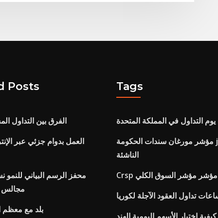
d Posts
Tags
وم التداول في المملكة المتحدة
الفرق بين التداول الم
مؤشر مورغان سندات الحكومة jp الأسواق
العمل بدوام جزئي عبر الإنت
الناشئة
C لنا مؤشر مؤشر السوق الكلي
محفز الرسم البياني للنمو نس
مجالس إ
عات تداول العقود الآجلة لكوريا
بلد مع معظم ا
كيفية اختيار الأسهم اليومية الهند