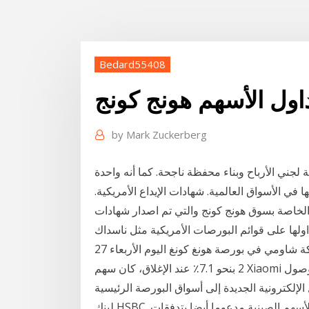
Bedard55408
اول الأسهم هونج كونج
by
Mark Zuckerberg
 لجني الأرباح وبناء محفظة ناجحة. كما أنه واحدة
 في الأسواق العالمية. شهادات الإيداع الأمريكية.
 الخاصة بسوق هونج كونج والتي تم اصدار شهادات
داولها على قوائم البورصات الأمريكية مثل ناسداك
27 كانون الأول (ديسمبر) 2020 وقد تم تعليق تداول أسهم شركة شاومي في بورصة هونغ كونغ اليوم الأربعاء
2 بنحو 7.1٪ عند الإغلاق، كان سهم Xiaomi أكثر الأسهم نشاطا في هونغ كونغ مما الاستمتاع بإمكانية الوصول
إلى أسواق البورصة الرئيسية‏‎ ‎‏في أمريكا وبريطانيا و‏‫هونغ كونغ‬ باستخدام منصة التداول الإلكترونية الجديدة
لبنك HSBC. يمكنك الآن 3 كانون الأول (ديسمبر) 2019 وجاء سوق الأسهم الصينية مدعوما أيضا بتدفقات