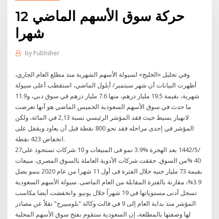
حركة سوق الأسهم الماضي 12
شهرا
by
Publisher
وفي تحليل «الخليج» لسيولة الأسهم الشهرية منذ مطلع العام الجاري،
أظهرت البيانات أن شهر سبتمبر/ أيلول الماضي، استقطب أعلى سيولة
شهرية، بقيمة 19.5 مليار درهم، منها 7.6 مليار درهم في سوق دبي، و11.9
ما حدث في سوق الأسهم السعودية الخميس الماضي هو أنها تعرضت
لانهيار بسيط حيث فقد المؤشر الرئيسي نسبة 2,13 في المائة، ولكن
المؤشر في إحدى مراحله فقد نحو 800 نقطة قبل أن يعاود ويقفل على
انخفاض 423 نقطة.
27‏‏/5‏‏/1442 بعد الهجرة %3.9 نمو فى المبيعات و 10 شركات تستحوذ على
40 %من السوق. حققت شركات الأدوية العاملة بالسوق المصرى، مبيعات
بقيمة 73 مليار جنيه خلال الفترة فى أول 11 شهرا من عام 2020 بنمو يصل
3.9%، مقارنة بالفترة المقابلة من العام الماضى. سيولة الأسهم السعودية
تسجل أدنى مستوياتها في 19 شهراً خلال يونيو. وانخفضت أيضا مكاسب
المؤشر منذ بداية العام إلى 9 في قالت وكالة “بلومبيرج” نقلاً عن مصادر
لها وصفتها بالمطلعة، إن السعودية ستقوم بفتح سوق الأسهم المحلية