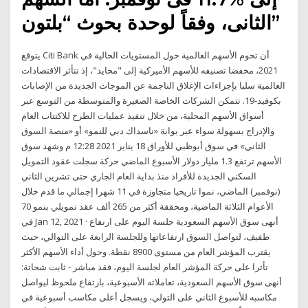
الثانى، وفقاً لوحدة بحوث “بلتون”
يتوقع Citi Bank أن تحوم الأسهم العالمية حول المستويات الحالية في
2021، مخفضا تصنيفه للأسهم الأميركية إلى "محايد"، إذ تتأثر الاقتصادات
العالمية سلبا بإجراءات الإغلاق الناجمة عن الموجات الجديدة من الإصابات
بكوفيد-19. تتمكن الشركات الخاصة الصغيرة والمتوسطة من التوسع عبر
أسواق الأسهم المحلية، من خلال تنفيذ عمليات الطرح للاكتتاب العام
والإدراج بسهولة سواء عبر بوابة «ناسداك دبي للنمو» أو «منصة السوق
الثاني» في سوق أبوظبي للأوراق 18 يناير 2021 12:28 م وشهد سوق
الأسهم ترتفع 1.3 مليار دولار الأسبوع الماضي حركة سجلت عقود التمويل
السكني الجديدة للأفراد منذ بداية العام الجاري حتى تشرين الثاني
(نوفمبر) الماضي، نموا تاريخيا متجاوزة في 11 شهرا إجمالي ما قدم خلال
الأعوام الثلاثة الماضية، ومحققة أكثر من 265 ألف عقد تمويلي بنمو 70
في Jan 12, 2021 · أنهى سوق الأسهم السعودية جلسة اليوم على ارتفاع
طفيف، لتواصل السوق ارتفاعاتها وللجلسة الرابعة على التوالي، حيث
يقترب المؤشر العام من مستوى 8900 نقطة. وحول أداء الأسهم الأكثر
تأثرا على حركة المؤشر العام لجلسة اليوم، فقد مباشر - ثابت شحاتة:
أنهى سوق الأسهم السعودية، تعاملاته الأسبوعية، بارتفاع ملحوظ ليواصل
مكاسبه للأسبوع الثاني على التولي، ويسجل أعلى مكاسب أسبوعية في