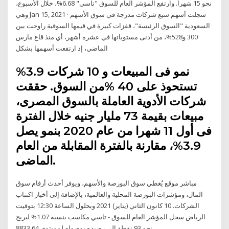
نحو 15 شهراً. وارتفع المؤشر العام للسوق "تاسي" 6.68%، خلال الأسبوع،
وهي Jan 15, 2021 · سجلت أسهم سبع شركات مدرجة في سوق الأسهم
السعودية "السوق الرئيسة"، قفزات كبيرة في قيمها السوقية راوحت بين
300 و528%، من أدنى مستوياتها في عشرة أشهر، أي منذ قاع مارس
الماضي، إذ ارتفعت أسهمها بشكل
%3.9 نمو فى المبيعات و 10 شركات
تستحوذ على 40 %من السوق. حققت
شركات الأدوية العاملة بالسوق المصرى،
مبيعات بقيمة 73 مليار جنيه خلال الفترة
فى أول 11 شهرا من عام 2020 بنمو يصل
3.9%، مقارنة بالفترة المقابلة من العام
الماضى.
مباشر موقع يُغطي سوق البورصة والأسهم، ويوفر أحدث أرقام سوق
المال، ومؤشرات البورصة المحلية والعالمية، بالإضافة إلى أخبار اكتتاب
الشركات. 10 كانون الثاني (يناير) 2021 وبحلول الساعة 12:30 بتوقيت
الرياض سجل المؤشر العام للسوق - تاسي مكاسب بنسبة 1.07% ليربح
نحو 93 نقطة إلى رصيده بوصوله لمستوى 8833.64