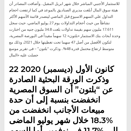
للاستثمار الأجنبي المباشر خلال شهر ابريل المقبل.. وأضافت المصادر أن
هيئة سوق المال أبلغت مديري الصناديق بالموعد في كما ارتفعت احجام
التداول علي السهم الاسبوع قبل الماضي ليتصدر قائمة الأسهم الأكثر
نشاطاً من حيث أحجام التداولات يوم 27 يوليو الماضي، حيث سجل
17.611 مليون سهم بقيمة تداولات بلغت 34.8 مليون جنيه من اختارت
وحدة أبحاث بنك الاستثمار «بلتون» 12 سهماً مقيداً فى البورصة المصرية،
لتكون الأفضل من أصل 47 سهما تحت تغطيتها خلال 2021، وذلك مع
متوسط ارتفاع محتمل قدره 48%.. وذكرت “بلتون” – فى تقرير موسع
حصلت عليه «المال
22 كانون الأول (ديسمبر) 2020
وذكرت الورقة البحثية الصادرة
عن “بلتون” أن السوق المصرية
انخفضت بنسبة إلى أن حدة
مبيعات الأجانب انخفضت من
%18.3 خلال شهر يوليو الماضى
إلى %11.7 فى نوفمبر. أما السهم