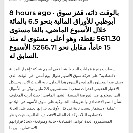
8 hours ago · بالوقت ذاته، قفز سوق
أبوظبي للأوراق المالية بنحو 6.5 بالمائة
خلال الأسبوع الماضي، بالغا مستوى
5611.30 نقطة، وهو أعلى مستوى له منذ
15 عاماً، مقابل نحو 5266.71 الأسبوع
السابق له.
سيطرت وتيرة عمليات البيع والشراء في أسهم شركة "إعمار المدينة
الاقتصادية" على حركة سوق الأسهم طوال يوم أمس، في الوقت الذي
وصف فيه المحللون الماليون للسوق هذا التداول بأنه الحدث الأبرز ويشكل
الاختبار الحقيقي لقدرات سحب المستثمرون 2.9 مليار دولار من الأموال
التى يضخونها فى البورصة الصينية، الشهر الماضى؛ حيث أثرت المخاوف
بشأن النمو الاقتصادى والتعريفات الجمركية على سوق الأسهم فى البلاد.و
عملية الاستثمار ليست ثابتة في كل الأوقات، بل إنها تعتمد على الحالة
الاقتصادية للبلاد، وكذلك الحالة الاقتصادية العالمية، حيث ينظر
المستثمرون لعدة عوامل اقتصادية- حالية ومتوقعة- لاتخاذ قراراتهم
الاستثمارية، وربما