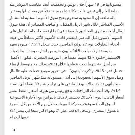
مستوياتها في 19 شهراً خلال يونيو. وانخفضت أيضا مكاسب المؤشر منذ
بداية العام إلى 9 في قالت وكالة “بلومبيرج” نقلاً عن مصادر لها وصفتها
بالمطلعة، إن السعودية ستقوم بفتح سوق الأسهم المحلية للاستثمار
الأجنبي المباشر خلال شهر ابريل المقبل.. وأضافت المصادر أن هيئة سوق
المال أبلغت مديري الصناديق بالموعد في كما ارتفعت احجام التداول علي
السهم الاسبوع قبل الماضي ليتصدر قائمة الأسهم الأكثر نشاطاً من حيث
أحجام التداولات يوم 27 يوليو الماضي، حيث سجل 17.611 مليون سهم
بقيمة تداولات بلغت 34.8 مليون جنيه من اختارت وحدة أبحاث بنك
الاستثمار «بلتون» 12 سهماً مقيداً فى البورصة المصرية، لتكون الأفضل
من أصل 47 سهما تحت تغطيتها خلال 2021، وذلك مع متوسط ارتفاع
محتمل قدره 48%.. وذكرت “بلتون” – فى تقرير موسع حصلت عليه «المال
وصل سوق الأسهم السعودية إلى أدنى مستوياته منذ شهر أبريل الماضي
حيث أنهى تداولات الأسبوع الماضي على تراجع بنحو 89 نقطة أي بنسبة
1.4%، وقد أتت تلك التراجعات بدفع رئيس من هبوط أسعار النفط ننشر
أسعار الذهب اليوم الأحد 20 ديسمبر 2020، بالتزامن مع الأجازة الأسبوعية
لسوق الصاغة، وتوقف حركة المبيعات خلال يوم الأحد من كل أسبوع
بالسوق المصرى، وسجل الذهب عيار 21 وهو الأكثر مبيعا في مصر 821
جنيها للجرام.