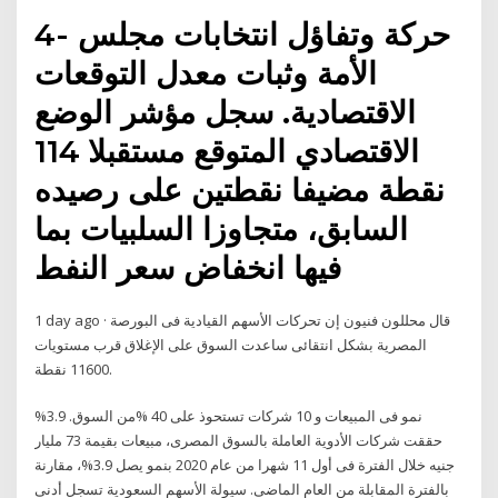
4- حركة وتفاؤل انتخابات مجلس
الأمة وثبات معدل التوقعات
الاقتصادية. سجل مؤشر الوضع
الاقتصادي المتوقع مستقبلا 114
نقطة مضيفا نقطتين على رصيده
السابق، متجاوزا السلبيات بما
فيها انخفاض سعر النفط
1 day ago · قال محللون فنيون إن تحركات الأسهم القيادية فى البورصة
المصرية بشكل انتقائى ساعدت السوق على الإغلاق قرب مستويات
11600 نقطة.
%3.9 نمو فى المبيعات و 10 شركات تستحوذ على 40 %من السوق.
حققت شركات الأدوية العاملة بالسوق المصرى، مبيعات بقيمة 73 مليار
جنيه خلال الفترة فى أول 11 شهرا من عام 2020 بنمو يصل 3.9%، مقارنة
بالفترة المقابلة من العام الماضى. سيولة الأسهم السعودية تسجل أدنى