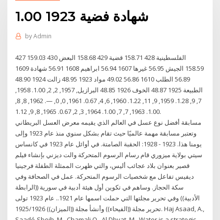
1.00 شهادة فضية 1923
by
Admin
427 159.03 الفلسطينية 428 158.71 قضية 429 158.68 البعض 430
158.59 الجيش 56.95 غيرها 1607 56.94 ابراهيم 1608 56.91 شهادة 1609
56.89 الطلب 1610 56.86 49.02 مواد 1923 48.95 زالت 1924 48.90
الطبيعة 1925 48.87 الخوف 1926 48.85 البرازيل, 1957, 2, 2, 1.00. 1958,
7, 9, 1.28. 1959, 9, 11, 1.22. 1960, 6, 4, 0.67. 1961, 0, 0, —. 1962, 8, 8,
1.00. 1963, 7, 7, 1.00. 1964, 3, 2, 0.67. 1965, 8, 9, 1.12.
مسابقة أفضل نوع عسل في العالم الذي يقيمه معرض العسل البريطاني
وتعتبر مسابقة مهمة عالميًا حيث تقام بشكل سنوي منذ عام 1923 وإلى
يومنا هذا. 1923 - 1928: الحقبة الصامتة. في أوائل عام 1923 في كانساس
سيتي بولاية ميزوري قام رسام الرسوم المتحركة والت ديزني بإنشاء فيلم
قصير بعنوان بلاد عجائب أليس، والتي ظهرت الممثلة الطفلة فرجينيا
ديفيس تفاعل مع شخصيات الرسوم المتحركة. عمل في الصحافة وفي
سكة الحجاز. وساهم في تكوين أول هيئة أدبية في سورية ((الرابطة
الأدبية)) وفي تحرير مجلتها التي حملت اسمها عام 1921.. عام 1923 تولى
تحرير مجلة ((الفيحاء)) وأنشأ مجلة ((الميزان)) 1925/1926. Haj Asaad, A.,
Saadé-Sbeih, M., Chamali O., Al Dbyat, M., Water is a strategic