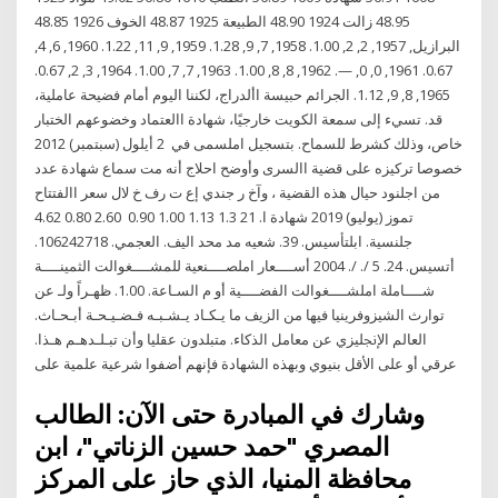
48.95 زالت 1924 48.90 الطبيعة 1925 48.87 الخوف 1926 48.85
البرازيل, 1957, 2, 2, 1.00. 1958, 7, 9, 1.28. 1959, 9, 11, 1.22. 1960, 6, 4,
0.67. 1961, 0, 0, —. 1962, 8, 8, 1.00. 1963, 7, 7, 1.00. 1964, 3, 2, 0.67.
1965, 8, 9, 1.12. الجرائم حبيسة األدراج، لكننا اليوم أمام فضيحة عاملية،
قد. تسيء إلى سمعة الكويت خارجيًا، شهادة االعتماد وخضوعهم الختبار
خاص، وذلك كشرط للسماح. بتسجيل املسمى في 2 أيلول (سبتمبر) 2012
‫خصوصا تركيزه على قضية االسرى‬ ‫وأوضح احلاج أنه مت سماع شهادة عدد
من‬ ‫اجلنود حيال هذه القضية ‪ ،‬وآخ ر جندي‬ ‫إع ت رف خ لال‬ ‫سعر‬ ‫االفتتاح‬
‫‪4.62‬‬ ‫‪0.80‬‬ ‫‪2.60‬‬ ‫‪ 0.90‬‬ ‫‪1.00‬‬ ‫‪1.13‬‬ ‫‪1.3 21 تموز (يوليو) 2019 شهادة ا.
جلنسية. ابلتأسيس. 39. شعيه مد محد اليف. العجمي. 106242718.
أتسيس. 24. 5 /. /. 2004 أســــعار املصــــنعية للمشــــغوالت الثمينــــة
شــــاملة املشــــغوالت الفضــــية أو م السـاعة. 1.00. ظهـراً ولـ ﻋﻦ
ﺗﻮارث اﻟﺸﻴﺰوﻓﺮﻳﻨﻴﺎ ﻓﻴﻬﺎ ﻣﻦ اﻟﺰﻳﻒ ﻣﺎ ﻳـﻜـﺎد ﻳـﺸـﺒـﻪ ﻓـﻀـﻴـﺤـﺔ أﺑـﺤـﺎث.
اﻟﻌﺎﻟﻢ اﻹﳒﻠﻴﺰي ﻋﻦ ﻣﻌﺎﻣﻞ اﻟﺬﻛﺎء. ﻣﺘﺒﻠﺪون ﻋﻘﻠﻴﺎ وأن ﺗﺒـﻠـﺪﻫـﻢ ﻫـﺬا.
ﻋﺮﻗﻲ أو ﻋﻠﻰ اﻷﻗﻞ ﺑﻨﻴﻮي وﺑﻬﺬه اﻟﺸﻬﺎدة ﻓﺈﻧﻬﻢ أﺿﻔﻮا ﺷﺮﻋﻴﺔ ﻋﻠﻤﻴﺔ ﻋﻠﻰ
وشارك في المبادرة حتى الآن: الطالب
المصري "حمد حسين الزناتي"، ابن
محافظة المنيا، الذي حاز على المركز