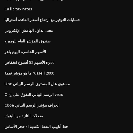
Ca llc tax rates
حسابات التوفير مع ارتفاع أسعار الفائدة أستراليا
معنى تداول الهامش الإلكتروني
صندوق المؤشر العام بلومبرج
الأسهم الخاسرة اليوم ياهو
الأسهم 52 أسبوع انخفاض nyse
ما هو مؤشر قيمة russell 2000
Ubc مستوى عال المستوى الرسم البياني
Org الرسم البياني التفوق على visio
Cboe انحراف مؤشر الرسم البياني
معدلات الثانية من البنوك
حجر الأساس xl خط أنابيب النفط الكندية