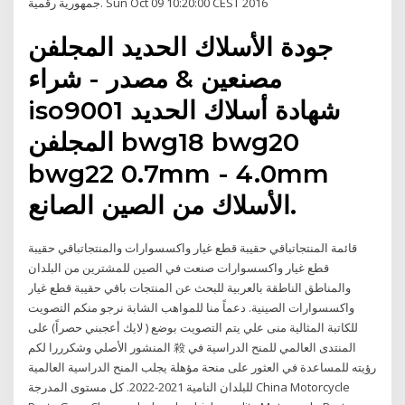
جمهورية رقمية. Sun Oct 09 10:20:00 CEST 2016
جودة الأسلاك الحديد المجلفن
مصنعين & مصدر - شراء
iso9001 شهادة أسلاك الحديد
المجلفن bwg18 bwg20
bwg22 0.7mm - 4.0mm
الأسلاك من الصين الصانع.
قائمة المنتجاتباقي حقيبة قطع غيار واكسسوارات والمنتجاتباقي حقيبة
قطع غيار واكسسوارات صنعت في الصين للمشترين من البلدان
والمناطق الناطقة بالعربية للبحث عن المنتجات باقي حقيبة قطع غيار
واكسسوارات الصينية. دعماً منا للمواهب الشابة نرجو منكم التصويت
للكاتبة المثالية منى علي يتم التصويت بوضع ( لايك أعجبني حصراً) على
المنشور الأصلي وشكرررا لكم 殺 المنتدى العالمي للمنح الدراسية في
رؤيته للمساعدة في العثور على منحة مؤهلة يجلب المنح الدراسية العالمية
للبلدان النامية 2021-2022. كل مستوى المدرجة China Motorcycle